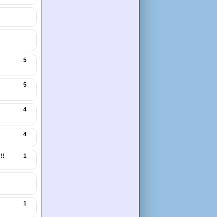
5
5
4
4
!!
1
1