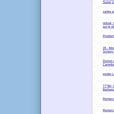
Super U
cartes s
refusé,
sur le si
Problem
35 - Mo
Scrippy
Donne c
Carrefo
poster 
77*Bri, 
Barbapa
Remerc
Remerci