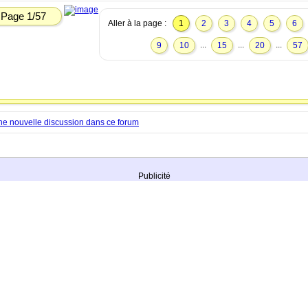
Page 1/57
Aller à la page :
1
2
3
4
5
6
...
...
...
9
10
15
20
57
ne nouvelle discussion dans ce forum
Publicité