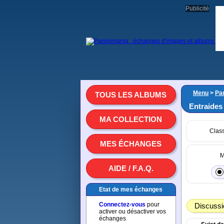
Publicité
Menu
>
Par
TOUS LES ALBUMS
Entraides
MA COLLECTION
Clas
MES ÉCHANGES
M
AIDE / F.A.Q.
Etat de mes échanges
Connectez-vous
pour
Discussi
activer ou désactiver vos
échanges