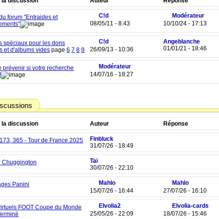
 la discussion
Auteur
Réponse
C!d
Modérateur
du forum "Entraides et
08/05/11 - 8:43
10/10/24 - 17:13
ements"
C!d
Angeblanche
 spéciaux pour les dons
01/01/21 - 18:46
26/09/13 - 10:36
s et d'albums vides
page
6
7
8
9
Modérateur
 prévenir si votre recherche
14/07/16 - 18:27
!
iscussions
 la discussion
Auteur
Réponse
Finbluck
 173, 365 - Tour de France 2025
31/07/26 - 18:49
Taï
 Chuggington
30/07/26 - 22:10
Mahlo
Mahlo
ges Panini
15/07/26 - 16:44
27/07/26 - 16:10
Elvolia2
Elvolia-cards
irtuels FOOT Coupe du Monde
25/05/26 - 22:09
18/07/26 - 15:46
Terminé