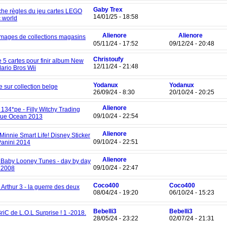
Gaby Trex
he règles du jeu cartes LEGO
14/01/25 - 18:58
c world
Alienore
Alienore
images de collections magasins
05/11/24 - 17:52
09/12/24 - 20:48
Christoufy
 5 cartes pour finir album New
12/11/24 - 21:48
ario Bros Wii
Yodanux
Yodanux
 sur collection belge
26/09/24 - 8:30
20/10/24 - 20:25
Alienore
134*pe - Filly Witchy Trading
09/10/24 - 22:54
lue Ocean 2013
Alienore
 Minnie Smart Life! Disney Sticker
09/10/24 - 22:51
anini 2014
Alienore
- Baby Looney Tunes - day by day
09/10/24 - 22:47
- 2008
Coco400
Coco400
, Arthur 3 - la guerre des deux
08/04/24 - 19:20
06/10/24 - 15:23
Bebelli3
Bebelli3
iC de L.O.L Surprise ! 1 -2018.
28/05/24 - 23:22
02/07/24 - 21:31