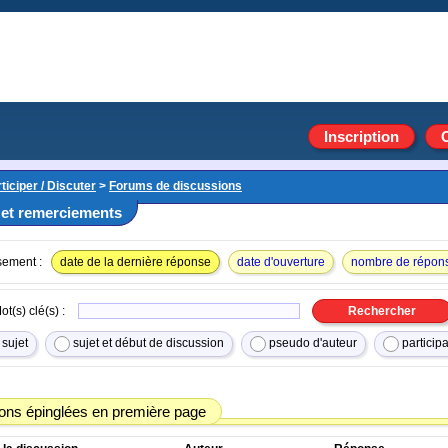
Inscription
ticiper / Discuter
>
Forums de discussions
 et remerciements
sement :
date de la dernière réponse
date d'ouverture
nombre de répon
ot(s) clé(s) :
sujet
sujet et début de discussion
pseudo d'auteur
particip
ons épinglées en première page