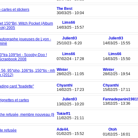
The Best
cartes et stickers
30/03/25 - 10:04
Lims66
 et 150*Bri, Witch Pocket (Album
14/03/25 - 15:57
ok) 2005
Julien93
Julien93
utographe joueuses de Lyon -
25/10/23 - 6:20
14/03/25 - 15:55
miné
Lims66
Lims66
3*tra,109*bri - Scooby-Doo !
07/02/24 - 17:28
14/03/25 - 15:50
 Scrapbook 2008
Winter_
Winter_
 56, 95*pho, 106*tis, 150*tis - mh
28/02/25 - 11:05
28/02/25 - 19:54
k (2012)
Chyanthi
Chyanthi
ading card "toadette"
14/02/25 - 17:23
15/02/25 - 17:11
Julien93
Fannadepanini1981!
ignettes et cartes
13/02/25 - 13:36
13/02/25 - 10:20
Tokieff1
he refusée, membre nouveau (9
11/02/25 - 21:11
Ade44.
Otoh
e refusée
01/02/25 - 15:52
01/02/25 - 16:01