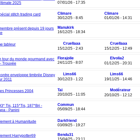
07/01/26 - 17:35
ltimate 2025
Climare
Climare
pécial stitch trading card
30/12/25 - 8:45
01/01/26 - 14:31
Manukirk
 membre présent depuis 19 jours
16/12/25 - 18:34
te
Cruellaaa
Cruellaaa
e tableur
15/12/25 - 2:43
15/12/25 - 12:49
Florajolie
Elvolia2
n tour du monde gourmand avec
24/11/25 - 8:07
01/12/25 - 20:31
 - Trouvée
Lims66
Lims66
ontre enveloppe timbrée Disney
30/12/23 - 1:22
19/11/25 - 14:46
ur 2011
Taï
Modérateur
Les Princesses 2004
20/10/25 - 11:05
20/10/25 - 12:12
Commun
93* Tis, 115*Tis, 187*Bri -
05/09/25 - 18:44
pa - Panini
Darkfriend
iement à Humanitude
03/09/25 - 19:27
Bendu31
ement Harrypotter69
15/04/25 - 23:11