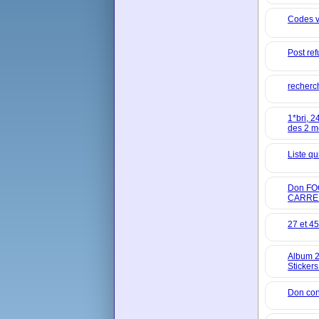
Codes v
Post re
recherc
1*bri, 2
des 2 
Liste qu
Don FO
CARRE
27 et 4
Album 2
Stickers
Don con