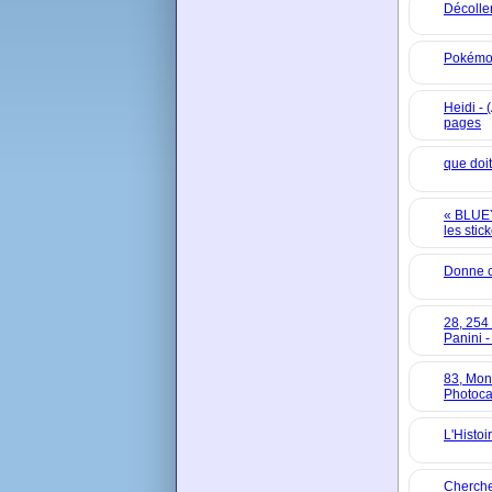
Décolle
Pokémon
Heidi - 
pages
que doit
« BLUEY
les stic
Donne 
28, 254
Panini -
83, Mons
Photoca
L'Histoi
Cherche