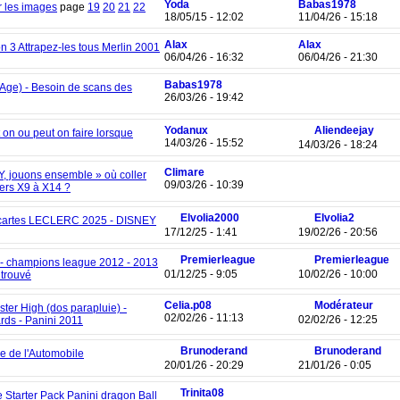
Yoda
Babas1978
r les images
page
19
20
21
22
18/05/15 - 12:02
11/04/26 - 15:18
Alax
Alax
 3 Attrapez-les tous Merlin 2001
06/04/26 - 16:32
06/04/26 - 21:30
Babas1978
(Age) - Besoin de scans des
26/03/26 - 19:42
Yodanux
Aliendeejay
 on ou peut on faire lorsque
14/03/26 - 15:52
14/03/26 - 18:24
Climare
, jouons ensemble » où coller
09/03/26 - 10:39
kers X9 à X14 ?
Elvolia2000
Elvolia2
cartes LECLERC 2025 - DISNEY
17/12/25 - 1:41
19/02/26 - 20:56
Premierleague
Premierleague
 - champions league 2012 - 2013
01/12/25 - 9:05
10/02/26 - 10:00
 trouvé
Celia.p08
Modérateur
ter High (dos parapluie) -
02/02/26 - 11:13
02/02/26 - 12:25
rds - Panini 2011
Brunoderand
Brunoderand
re de l'Automobile
20/01/26 - 20:29
21/01/26 - 0:05
Trinita08
 Starter Pack Panini dragon Ball