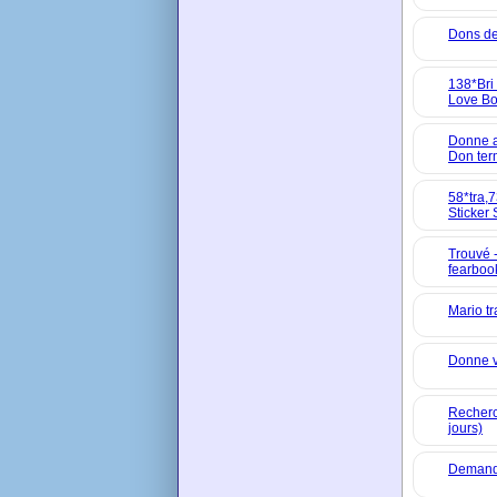
Dons de 
138*Bri
Love Bo
Donne a
Don ter
58*tra,7
Sticker
Trouvé -
fearboo
Mario tr
Donne v
Recherc
jours)
Demand