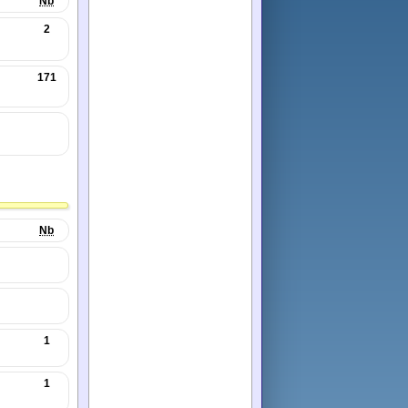
Nb
2
171
Nb
1
1