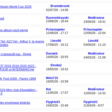
Brunoderand
irtuels World Cup 2026
02/07/26 - 14:06
Ravenshirayuki
Modérateur
fusé
23/06/26 - 18:44
23/06/26 - 19:41
Pchastagnier
Pchastagnier
he album neuf vierge
22/06/26 - 17:17
22/06/26 - 22:04
Lims66
Lims66
4*bri, A21*mir - Arthur 3, la guerre
17/08/25 - 19:12
03/06/26 - 11:10
mondes
Davweb
Modérateur
i n'apparaît pas - Réglé
24/05/26 - 20:55
24/05/26 - 21:09
Elvolia2
OT 2016 2018 2020 2022 -
18/05/26 - 19:42
FOUR et INTERMARCHé
Melo710
58, Foot 2000 - Panini 1999
16/05/26 - 10:58
Nai
Modérateur
024 Mon club d'équitation -
11/05/26 - 17:07
12/05/26 - 14:32
 X
Flygirls03
Flygirls03
tre enveloppe timbrée
24/03/26 - 15:46
21/04/26 - 8:57