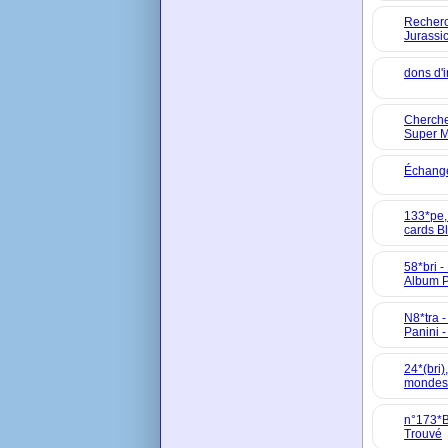
Recherc
Jurassi
dons d'
Cherche
Super M
Échange
133*pe, 
cards B
58*bri -
Album P
N8*tra 
Panini 
24*(bri)
mondes
n°173*Br
Trouvé