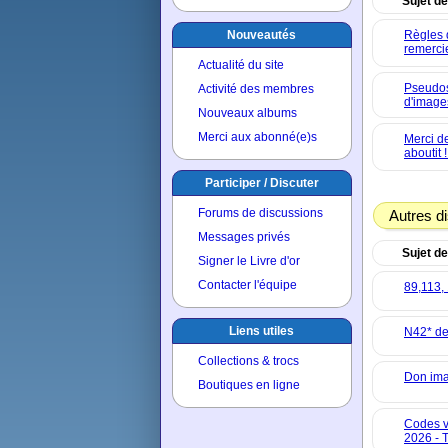
Sujet de
Nouveautés
Règles 
remerci
Actualité du site
Pseudos
Activité des membres
d'image
Nouveaux albums
Merci aux abonné(e)s
Merci de
aboutit !
Participer / Discuter
Forums de discussions
Autres d
Messages privés
Sujet de
Signer le Livre d'or
Contacter l'équipe
89,113,
Liens utiles
N42* de
Collections & trocs
Don ima
Boutiques en ligne
Codes v
2026 - 