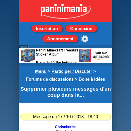
Inscription
Connexion
Abonnement
Publicité
Panini Minecraft Treasure
Sticker Album
Boite de 50 Pochettes de
5 stickers
Menu
>
Participer / Discuter
>
Forums de discussions
>
Boite à idées
Supprimer plusieurs messages d'un
coup dans la...
Message du 17 / 10 / 2018 - 18:40
Chrischorizo