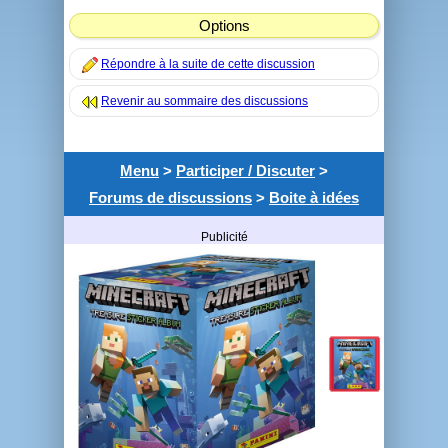
Options
Répondre à la suite de cette discussion
Revenir au sommaire des discussions
Menu
>
Participer / Discuter
>
Forums de discussions
>
Boite à idées
Publicité