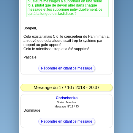
plusieurs messages à supprimer en une seule
fois, plutôt que de devoir aller dans chaque
message et les supprimer individuellement, ce
qui à la longue est fastidieux ?
Bonjour,
Cela existait mais C!d, le concepteur de Paninimania,
a trouvé que cela alourdissait trop le système par
rapport au gain apporté.
Cela le ralentissait trop et a été supprimé.
Pascale
Répondre en citant ce message
Message du 17 / 10 / 2018 - 20:37
Chrischorizo
Statut: Membre
Message N°12 / 75
Dommage
Répondre en citant ce message