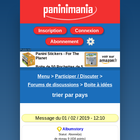
Inscription
Connexion
Abonnement
Publicité
Panini Stickers - For The
Planet
Boite de 50 Pochettes de 5
stickers
Menu
>
Participer / Discuter
>
Forums de discussions
>
Boite à idées
trier par pays
Message du 01 / 02 / 2019 - 12:10
Albumstory
Statut: Abonné(e)
de niveau 9 (434 points)