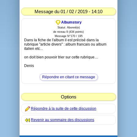
Message du 01 / 02 / 2019 - 14:10
Albumstory
Statut: Abonné(e)
de niveau 9 (434 points)
Message N°170 / 195
Dans la fiche de l'album il est précisé dans la
rubrique "article divers" : album francais ou album
italien etc...
on doit bien pouvoir trier sur cette rubrique....
Denis
Répondre en citant ce message
Options
Répondre à la suite de cette discussion
Revenir au sommaire des discussions