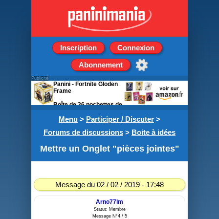
Inscription
Connexion
Abonnement
Publicité
Panini - Fortnite Gloden
Frame
Boîte de 36 pochettes de
5 stickers
Menu
>
Participer / Discuter
>
Forums de discussions
>
Boite à idées
Mettre un Onglet "pièces jointes"
Message du 02 / 02 / 2019 - 17:48
Arno77lm
Statut: Membre
Message N°4 / 5