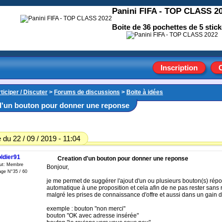
Panini FIFA - TOP CLASS 2
Boite de 36 pochettes de 5 stick
Inscription
ticiper / Discuter
>
Forums de discussions
>
Boite à idées
d'un bouton pour donner une reponse
du 22 / 09 / 2019 - 11:04
ldier91
Creation d'un bouton pour donner une reponse
tut: Membre
Bonjour,
ge N°35 / 60
je me permet de suggérer l'ajout d'un ou plusieurs bouton(s) rép
automatique à une proposition et cela afin de ne pas rester sans
malgré les prises de connaissance d'offre et aussi dans un gain 
exemple : bouton "non merci"
bouton "OK avec adresse insérée"