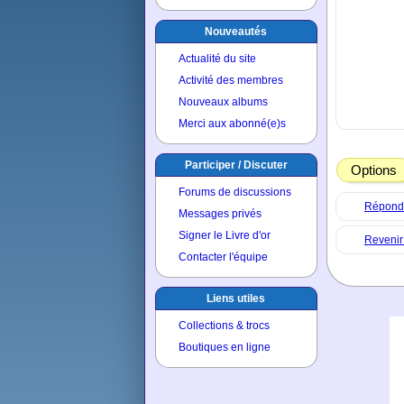
Nouveautés
Actualité du site
Activité des membres
Nouveaux albums
Merci aux abonné(e)s
Participer / Discuter
Options
Forums de discussions
Répondre
Messages privés
Signer le Livre d'or
Revenir
Contacter l'équipe
Liens utiles
Collections & trocs
Boutiques en ligne