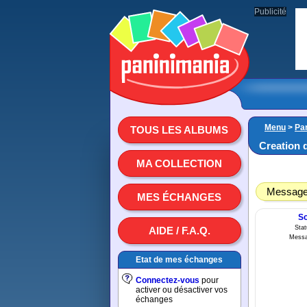
Publicité
Menu
>
Par
TOUS LES ALBUMS
Creation 
MA COLLECTION
Message 
MES ÉCHANGES
So
Sta
AIDE / F.A.Q.
Messa
Etat de mes échanges
Connectez-vous
pour
activer ou désactiver vos
échanges