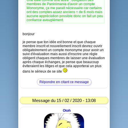
Une idée comme une autre : obligation des
membres de Paninimania d'avoir un compte
Mononyme, ça me parait nécessaire car certains
ont des comptes assez anciens + de 6 mois mais
aucune appréciation possible donc on fait un peu
confiance aveuglément.
bonjour
je pense que ton idée est bonne et que chaque
membre inscrit et nouvellement inscrit devrez ouvrir
obligatoirement un compte mononyme pour avoir un
suivi d'évaluation mais aussi d'inscrire une règle
obligent chaques membres de laisser une évaluation
après chaque échanges, je pense que beaucoup
éviteraient les litiges et que cela apporterai un plus
dans le sérieux de se site
Répondre en citant ce message
Message du 15 / 02 / 2020 - 13:08
Otoh