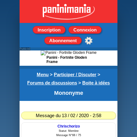
Inscription
Connexion
Abonnement
Publicité
Panini - Fortnite Gloden
Frame
Boîte de 36 pochettes de
Menu
>
Participer / Discuter
>
5 stickers
Forums de discussions
>
Boite à idées
Mononyme
Message du 13 / 02 / 2020 - 2:58
Chrischorizo
Statut: Membre
Message N°68 / 75