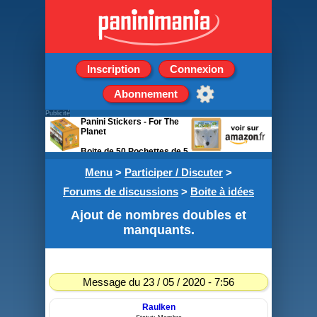
Inscription
Connexion
Abonnement
Publicité
Panini Stickers - For The
Planet
Boite de 50 Pochettes de 5
stickers
Menu
>
Participer / Discuter
>
Forums de discussions
>
Boite à idées
Ajout de nombres doubles et
manquants.
Message du 23 / 05 / 2020 - 7:56
Raulken