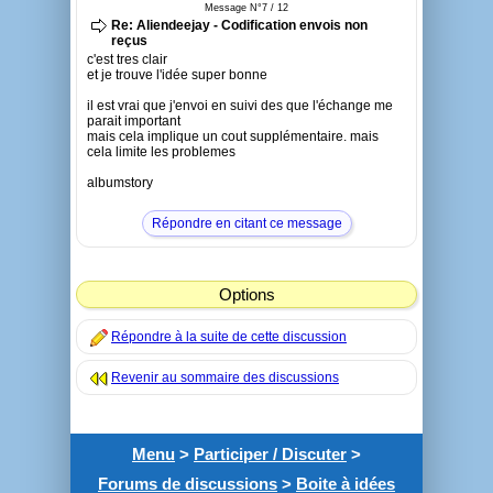
Message N°7 / 12
Re: Aliendeejay - Codification envois non
reçus
c'est tres clair
et je trouve l'idée super bonne
il est vrai que j'envoi en suivi des que l'échange me
parait important
mais cela implique un cout supplémentaire. mais
cela limite les problemes
albumstory
Répondre en citant ce message
Options
Répondre à la suite de cette discussion
Revenir au sommaire des discussions
Menu
>
Participer / Discuter
>
Forums de discussions
>
Boite à idées