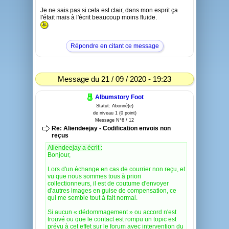
Je ne sais pas si cela est clair, dans mon esprit ça
l'était mais à l'écrit beaucoup moins fluide.
Répondre en citant ce message
Message du 21 / 09 / 2020 - 19:23
Albumstory Foot
Statut: Abonné(e)
de niveau 1 (0 point)
Message N°6 / 12
Re: Aliendeejay - Codification envois non
reçus
Aliendeejay a écrit :
Bonjour,
Lors d'un échange en cas de courrier non reçu, et
vu que nous sommes tous à priori
collectionneurs, il est de coutume d'envoyer
d'autres images en guise de compensation, ce
qui me semble tout à fait normal.
Si aucun « dédommagement » ou accord n'est
trouvé ou que le contact est rompu un topic est
prévu à cet effet sur le forum avec intervention du