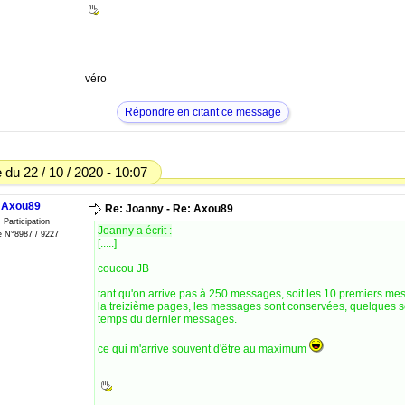
véro
Répondre en citant ce message
du 22 / 10 / 2020 - 10:07
Axou89
Re: Joanny - Re: Axou89
: Participation
Joanny a écrit :
 N°8987 / 9227
[.....]
coucou JB
tant qu'on arrive pas à 250 messages, soit les 10 premiers m
la treizième pages, les messages sont conservées, quelques so
temps du dernier messages.
ce qui m'arrive souvent d'être au maximum