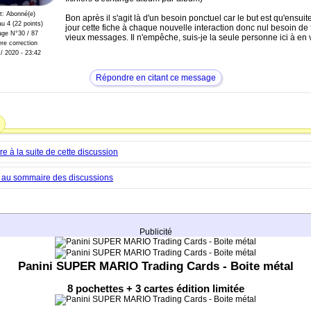
t: Abonné(e)
Bon après il s'agit là d'un besoin ponctuel car le but est qu'ensuit
u 4 (22 points)
jour cette fiche à chaque nouvelle interaction donc nul besoin de 
ge N°30 / 87
vieux messages. Il n'empêche, suis-je la seule personne ici à en voi
re correction
 / 2020 - 23:42
Répondre en citant ce message
 à la suite de cette discussion
 au sommaire des discussions
Publicité
Panini SUPER MARIO Trading Cards - Boite métal
8 pochettes + 3 cartes édition limitée