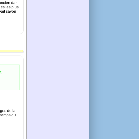
ancien date
es les plus
ait savoir
t
ages de la
e temps du