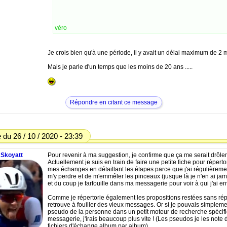
véro
Je crois bien qu'à une période, il y avait un délai maximum de 2 
Mais je parle d'un temps que les moins de 20 ans .....
Répondre en citant ce message
du 26 / 10 / 2020 - 23:39
Skoyatt
Pour revenir à ma suggestion, je confirme que ça me serait drôlem
Actuellement je suis en train de faire une petite fiche pour réperto
mes échanges en détaillant les étapes parce que j'ai régulièreme
m'y perdre et de m'emmêler les pinceaux (jusque là je n'en ai jam
et du coup je farfouille dans ma messagerie pour voir à qui j'ai e
Comme je répertorie également les propositions restées sans ré
retrouve à fouiller des vieux messages. Or si je pouvais simplemen
pseudo de la personne dans un petit moteur de recherche spécif
messagerie, j'irais beaucoup plus vite ! (Les pseudos je les note
fichiers d'échange album par album)