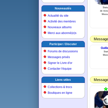
Statu
Nouveautés
de nivea
Messa
Actualité du site
Activité des membres
Nouveaux albums
Merci aux abonné(e)s
Message 
Participer / Discuter
Guil
Forums de discussions
Sta
Mess
Messages privés
Signer le Livre d'or
Contacter l'équipe
Message 
Liens utiles
Collections & trocs
Boutiques en ligne