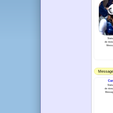
Statu
de nivea
Messa
Message 
Car
Statu
de nivea
Messag