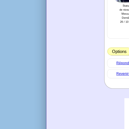
Statu
de nivea
Messa
Derniè
26 / 10
Options
Répondre
Revenir