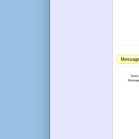
Message 
Statut
Message