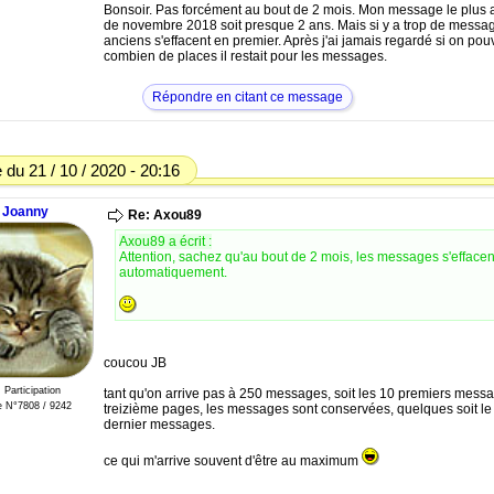
Bonsoir. Pas forcément au bout de 2 mois. Mon message le plus 
de novembre 2018 soit presque 2 ans. Mais si y a trop de messag
anciens s'effacent en premier. Après j'ai jamais regardé si on pouv
combien de places il restait pour les messages.
Répondre en citant ce message
du 21 / 10 / 2020 - 20:16
Joanny
Re: Axou89
Axou89 a écrit :
Attention, sachez qu'au bout de 2 mois, les messages s'effacen
automatiquement.
coucou JB
: Participation
tant qu'on arrive pas à 250 messages, soit les 10 premiers mess
 N°7808 / 9242
treizième pages, les messages sont conservées, quelques soit l
dernier messages.
ce qui m'arrive souvent d'être au maximum