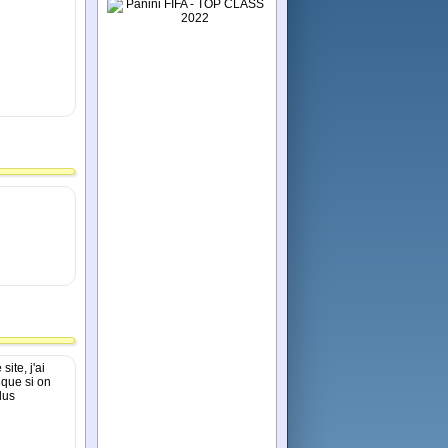
ite, j'ai
ique si on
lus