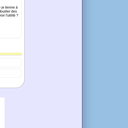
e je tienne à
fouiller des
r l'utilité ?