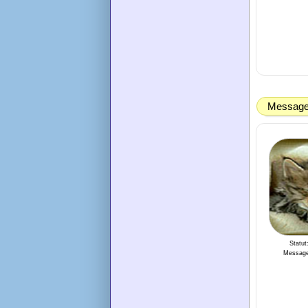
Message 
Statut
Message