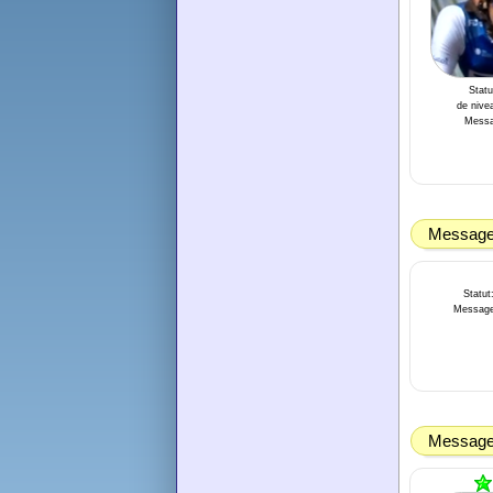
Statu
de nivea
Messa
Message 
Statut
Message
Message 