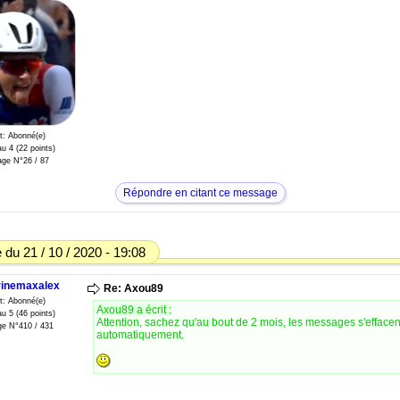
t: Abonné(e)
u 4 (22 points)
ge N°26 / 87
Répondre en citant ce message
du 21 / 10 / 2020 - 19:08
inemaxalex
Re: Axou89
t: Abonné(e)
Axou89 a écrit :
u 5 (46 points)
Attention, sachez qu'au bout de 2 mois, les messages s'effacen
e N°410 / 431
automatiquement.