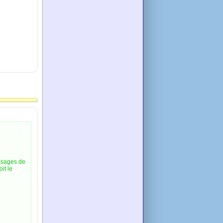
essages de
it le