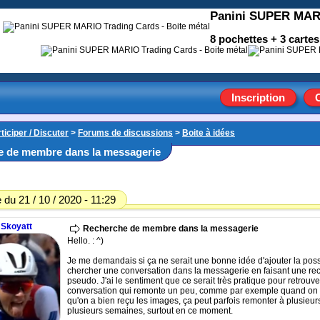
Panini SUPER MARI
8 pochettes + 3 cartes 
Inscription
ticiper / Discuter
>
Forums de discussions
>
Boite à idées
 de membre dans la messagerie
du 21 / 10 / 2020 - 11:29
Skoyatt
Recherche de membre dans la messagerie
Hello. : ^)
Je me demandais si ça ne serait une bonne idée d'ajouter la possi
chercher une conversation dans la messagerie en faisant une re
pseudo. J'ai le sentiment que ce serait très pratique pour retrouv
conversation qui remonte un peu, comme par exemple quand on 
qu'on a bien reçu les images, ça peut parfois remonter à plusieurs
plusieurs semaines, surtout en ce moment.