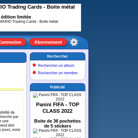
O Trading Cards - Boite métal
édition limitée
Connexion
Abonnement
Rechercher
Rechercher un album
Rechercher un membre
Publicité
Panini FIFA - TOP
CLASS 2022
bilité de
cherche par
Boite de 36 pochettes
er une
veut dire
de 5 stickers
 jours, voire