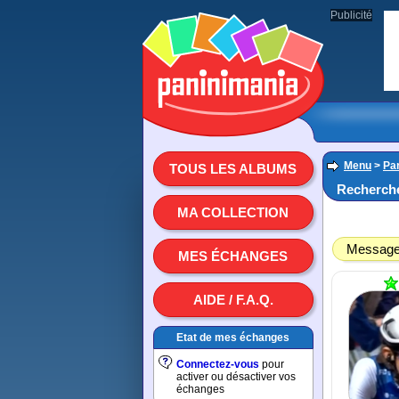
Publicité
Menu
>
Par
TOUS LES ALBUMS
Recherche
MA COLLECTION
Message 
MES ÉCHANGES
AIDE / F.A.Q.
Etat de mes échanges
Connectez-vous
pour
activer ou désactiver vos
échanges