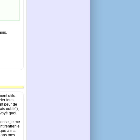
mois.
ent utile.
rier tous
nt peur de
ais oublié),
nvoyé quoi.
ponse, je me
t rentrer le
ique à ma
 dans mes