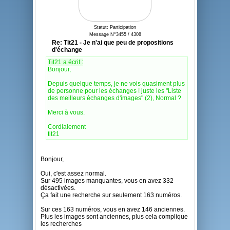
Statut: Participation
Message N°3455 / 4308
Re: Tit21 - Je n'ai que peu de propositions
d'échange
Tit21 a écrit :
Bonjour,
Depuis quelque temps, je ne vois quasiment plus
de personne pour les échanges ! juste les "Liste
des meilleurs échanges d'images" (2), Normal ?
Merci à vous.
Cordialement
tit21
Bonjour,
Oui, c'est assez normal.
Sur 495 images manquantes, vous en avez 332
désactivées.
Ça fait une recherche sur seulement 163 numéros.
Sur ces 163 numéros, vous en avez 146 anciennes.
Plus les images sont anciennes, plus cela complique
les recherches