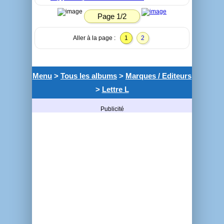
Page 1/2
Aller à la page :
1
2
Menu
>
Tous les albums
>
Marques / Editeurs
>
Lettre L
Publicité