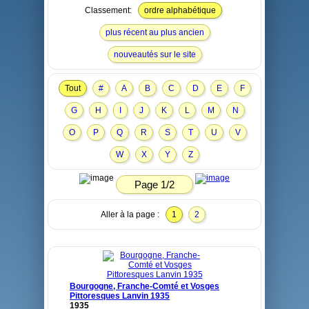
Classement:
ordre alphabétique
plus récent au plus ancien
nouveautés sur le site
Tout
#
A
B
C
D
E
F
G
H
I
J
K
L
M
N
O
P
Q
R
S
T
U
V
W
X
Y
Z
Page 1/2
Aller à la page :
1
2
Bourgogne, Franche-Comté et Vosges
Pittoresques Lanvin 1935
1935