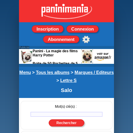
Inscription
Connexion
Abonnement
Publicité
Panini - La magie des films
Harry Potter
Boite de 50 Pochettes de 5
stickers + 1 carte
Menu
>
Tous les albums
>
Marques / Editeurs
>
Lettre S
Salo
Mot(s) clé(s) :