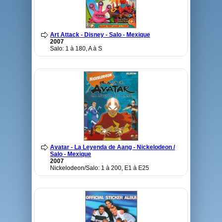
Art Attack - Disney - Salo - Mexique
2007
Salo: 1 à 180, A à S
Avatar - La Leyenda de Aang - Nickelodeon /
Salo - Mexique
2007
Nickelodeon/Salo: 1 à 200, E1 à E25