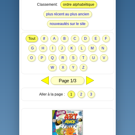
Classement:
ordre alphabétique
plus récent au plus ancien
nouveautés sur le site
Tout
#
A
B
C
D
E
F
G
H
I
J
K
L
M
N
O
P
Q
R
S
T
U
V
W
X
Y
Z
Page 1/3
Aller à la page :
1
2
3