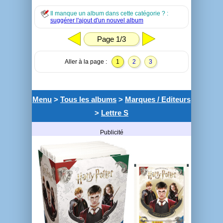
Il manque un album dans cette catégorie ? :
suggérer l'ajout d'un nouvel album
Page 1/3
Aller à la page :
1
2
3
Menu
>
Tous les albums
>
Marques / Editeurs
>
Lettre S
Publicité