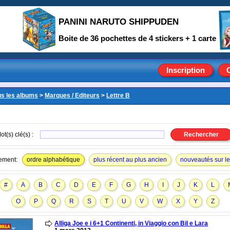
PANINI NARUTO SHIPPUDEN
Boite de 36 pochettes de 4 stickers + 1 carte
Inscription
us les albums
>
Marques / Editeurs
>
Lettre B
ot(s) clé(s) :
ement:
ordre alphabétique
plus récent au plus ancien
nouveautés sur le 
#
A
B
C
D
E
F
G
H
I
J
K
L
O
P
Q
R
S
T
U
V
W
X
Y
Z
Alliga Joe e i 6+1 Continenti, in Viaggio con Bil e Lara