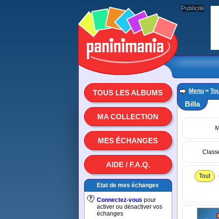
Publicité
Menu
>
To
TOUS LES ALBUMS
Billa
MA COLLECTION
M
MES ÉCHANGES
Class
AIDE / F.A.Q.
Tout
Etat de mes échanges
Connectez-vous
pour
activer ou désactiver vos
échanges