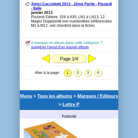
Amici Cucciolotti 2013 - 2ème Partie - Pizzardi
- Italie
janvier 2013
Pizzardi Editore: 326 à 635, LN1 à LN13, 12
Magici Doppiolotti non numérotées (référencées
M1 à M12, voir checklist dans la fiche)
Il manque un album dans cette catégorie ? :
suggérer l'ajout d'un nouvel album
Page 1/4
Aller à la page :
1
2
3
4
Menu
>
Tous les albums
>
Marques / Editeurs
>
Lettre P
Publicité