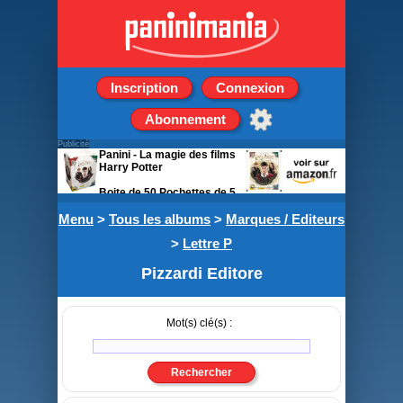
Inscription
Connexion
Abonnement
Publicité
Panini - La magie des films
Harry Potter
Boite de 50 Pochettes de 5
stickers + 1 carte
Menu
>
Tous les albums
>
Marques / Editeurs
>
Lettre P
Pizzardi Editore
Mot(s) clé(s) :