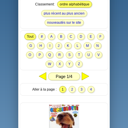
Classement:
ordre alphabétique
plus récent au plus ancien
nouveautés sur le site
Tout
#
A
B
C
D
E
F
G
H
I
J
K
L
M
N
O
P
Q
R
S
T
U
V
W
X
Y
Z
Page 1/4
Aller à la page :
1
2
3
4