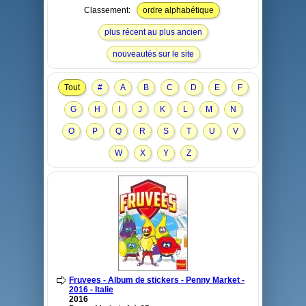
Classement:
ordre alphabétique
plus récent au plus ancien
nouveautés sur le site
Tout
#
A
B
C
D
E
F
G
H
I
J
K
L
M
N
O
P
Q
R
S
T
U
V
W
X
Y
Z
Fruvees - Album de stickers - Penny Market -
2016 - Italie
2016