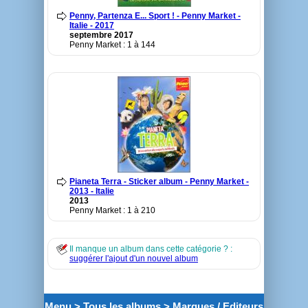
Penny, Partenza E... Sport ! - Penny Market -
Italie - 2017
septembre 2017
Penny Market : 1 à 144
Pianeta Terra - Sticker album - Penny Market -
2013 - Italie
2013
Penny Market : 1 à 210
Il manque un album dans cette catégorie ? :
suggérer l'ajout d'un nouvel album
Menu
>
Tous les albums
>
Marques / Editeurs