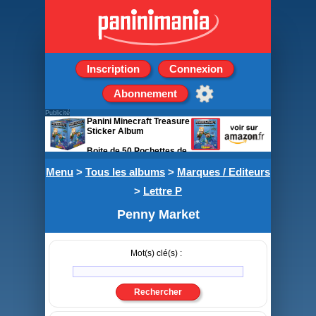
Inscription
Connexion
Abonnement
Publicité
Panini Minecraft Treasure
Sticker Album
Boite de 50 Pochettes de
5 stickers
Menu
>
Tous les albums
>
Marques / Editeurs
>
Lettre P
Penny Market
Mot(s) clé(s) :