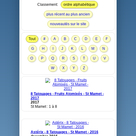
Classement:
ordre alphabétique
plus récent au plus ancien
nouveautés sur le site
Tout
#
A
B
C
D
E
F
G
H
I
J
K
L
M
N
O
P
Q
R
S
T
U
V
W
X
Y
Z
8 Tatouages - Fruits Atomixés - St Mamet -
2017
2017
St Mamet : 1 à 8
Astérix - 8 Tatouages - St Mamet - 2016