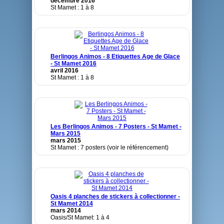
decembre 2016
St Mamet : 1 à 8
Berlingos Animos - 8 Etiquettes Age de Glace
- St Mamet 2016
avril 2016
St Mamet : 1 à 8
Les Berlingos Animos - 7 Posters - St Mamet -
Mars 2015
mars 2015
St Mamet : 7 posters (voir le référencement)
Oasis 4 planches de stickers à collectionner -
St Mamet 2014
mars 2014
Oasis/St Mamet: 1 à 4