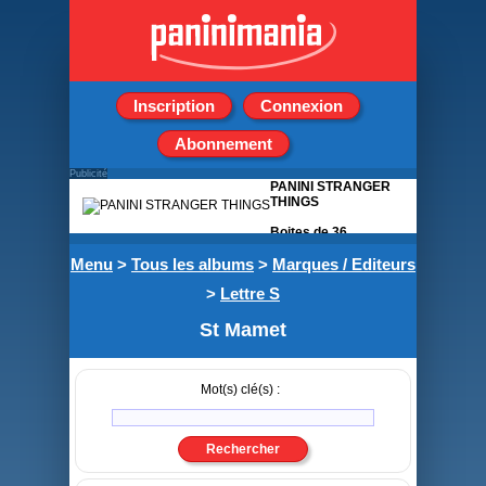
Inscription
Connexion
Abonnement
Publicité
PANINI STRANGER
THINGS
Boites de 36
pochettes de 5
Menu
>
Tous les albums
>
stickers
Marques / Editeurs
>
Lettre S
St Mamet
Mot(s) clé(s) :