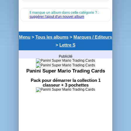
Il manque un album dans cette catégorie ? :
suggérer l'ajout d'un nouvel album
Menu
>
Tous les albums
>
Marques / Editeurs
>
Lettre S
Publicité
Panini Super Mario Trading Cards
Pack pour démarrer la collection 1
classeur + 3 pochettes