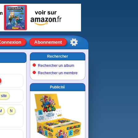
um
Connexion
Abonnement
Rechercher
Rechercher un album
Rechercher un membre
Publicité
site
M
N