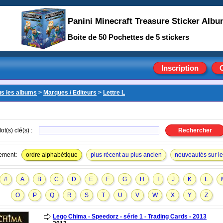
Panini Minecraft Treasure Sticker Alb
Boite de 50 Pochettes de 5 stickers
Inscription
us les albums
>
Marques / Editeurs
>
Lettre L
ot(s) clé(s) :
ement:
ordre alphabétique
plus récent au plus ancien
nouveautés sur le 
#
A
B
C
D
E
F
G
H
I
J
K
L
O
P
Q
R
S
T
U
V
W
X
Y
Z
Lego Chima - Speedorz - série 1 - Trading Cards - 2013