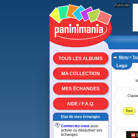
Publicité
Menu
>
To
TOUS LES ALBUMS
Lego
MA COLLECTION
M
MES ÉCHANGES
Class
AIDE / F.A.Q.
Tout
Etat de mes échanges
Connectez-vous
pour
activer ou désactiver vos
échanges