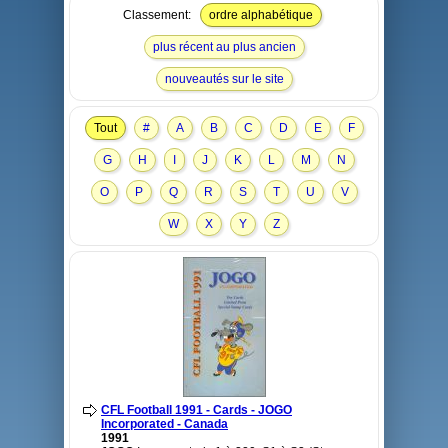
Classement:
ordre alphabétique
plus récent au plus ancien
nouveautés sur le site
Tout
#
A
B
C
D
E
F
G
H
I
J
K
L
M
N
O
P
Q
R
S
T
U
V
W
X
Y
Z
CFL Football 1991 - Cards - JOGO
Incorporated - Canada
1991