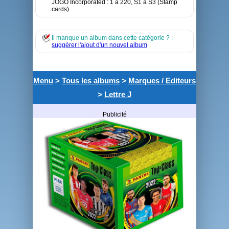
JOGO Incorporated : 1 à 220, S1 à S3 (Stamp
cards)
Il manque un album dans cette catégorie ? :
suggérer l'ajout d'un nouvel album
Menu
>
Tous les albums
>
Marques / Editeurs
>
Lettre J
Publicité