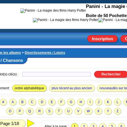
Panini - La magie 
Boite de 50 Pochettes
Inscription
us les albums
>
Divertissements / Loisirs
 / Chansons
ot(s) clé(s) :
ement:
ordre alphabétique
plus récent au plus ancien
nouveautés sur le 
#
A
B
C
D
E
F
G
H
I
J
K
L
O
P
Q
R
S
T
U
V
W
X
Y
Z
Page 1/18
Aller à la page :
1
2
3
4
5
6