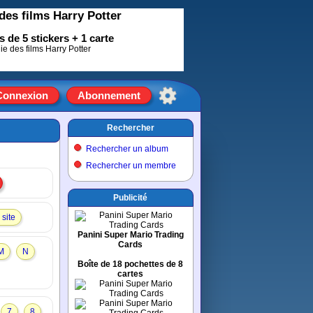
des films Harry Potter
 de 5 stickers + 1 carte
Connexion
Abonnement
Rechercher
Rechercher un album
Rechercher un membre
Publicité
site
Panini Super Mario Trading
Cards
M
N
Boîte de 18 pochettes de 8
cartes
7
8