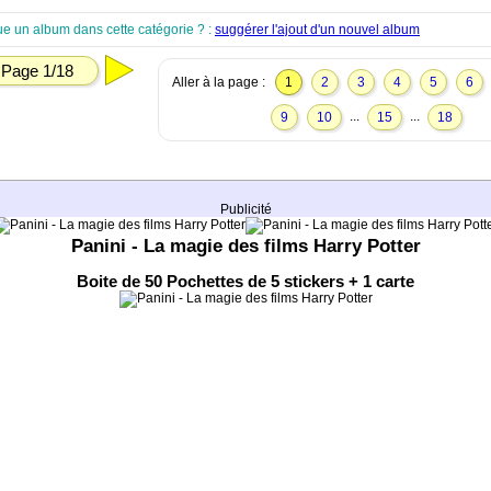
ue un album dans cette catégorie ? :
suggérer l'ajout d'un nouvel album
Page 1/18
Aller à la page :
1
2
3
4
5
6
...
...
9
10
15
18
Publicité
Panini - La magie des films Harry Potter
Boite de 50 Pochettes de 5 stickers + 1 carte