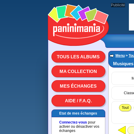
Publicité
Menu
>
To
TOUS LES ALBUMS
Musiques
MA COLLECTION
M
MES ÉCHANGES
Class
AIDE / F.A.Q.
Tout
Etat de mes échanges
Connectez-vous
pour
activer ou désactiver vos
échanges