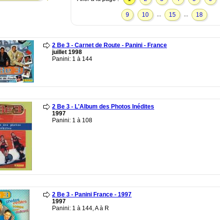
...
...
9
10
15
18
2 Be 3 - Carnet de Route - Panini - France
juillet 1998
Panini: 1 à 144
2 Be 3 - L'Album des Photos Inédites
1997
Panini: 1 à 108
2 Be 3 - Panini France - 1997
1997
Panini: 1 à 144, A à R