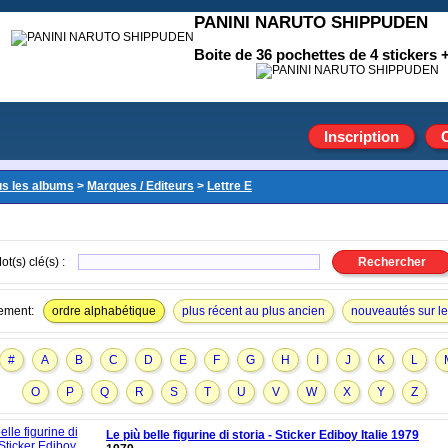
PANINI NARUTO SHIPPUDEN
Boite de 36 pochettes de 4 stickers +
Inscription
us les albums
>
Marques / Editeurs
>
Lettre E
ot(s) clé(s) :
ement:
ordre alphabétique
plus récent au plus ancien
nouveautés sur le 
#
A
B
C
D
E
F
G
H
I
J
K
L
O
P
Q
R
S
T
U
V
W
X
Y
Z
Le più belle figurine di storia - Sticker Ediboy Italie 1979