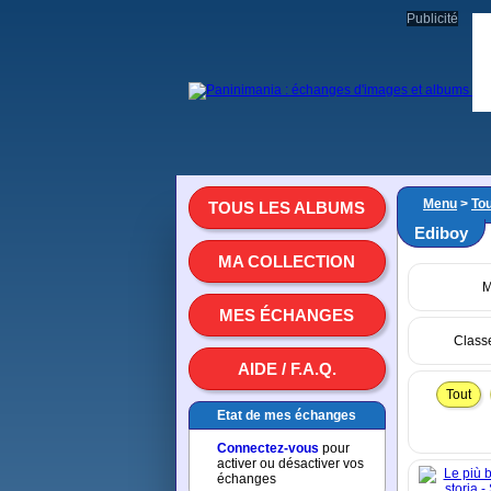
Publicité
Menu
>
To
TOUS LES ALBUMS
Ediboy
MA COLLECTION
M
MES ÉCHANGES
Class
AIDE / F.A.Q.
Tout
Etat de mes échanges
Connectez-vous
pour
activer ou désactiver vos
échanges