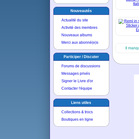
Nouveautés
Actualité du site
Activité des membres
Nouveaux albums
Merci aux abonné(e)s
Il manq
Participer / Discuter
Forums de discussions
Messages privés
Signer le Livre d'or
Contacter l'équipe
Liens utiles
Collections & trocs
Boutiques en ligne