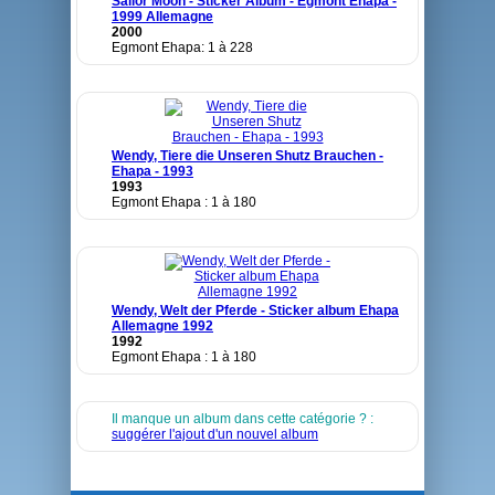
Sailor Moon - Sticker Album - Egmont Ehapa -
1999 Allemagne
2000
Egmont Ehapa: 1 à 228
Wendy, Tiere die Unseren Shutz Brauchen -
Ehapa - 1993
1993
Egmont Ehapa : 1 à 180
Wendy, Welt der Pferde - Sticker album Ehapa
Allemagne 1992
1992
Egmont Ehapa : 1 à 180
Il manque un album dans cette catégorie ? :
suggérer l'ajout d'un nouvel album