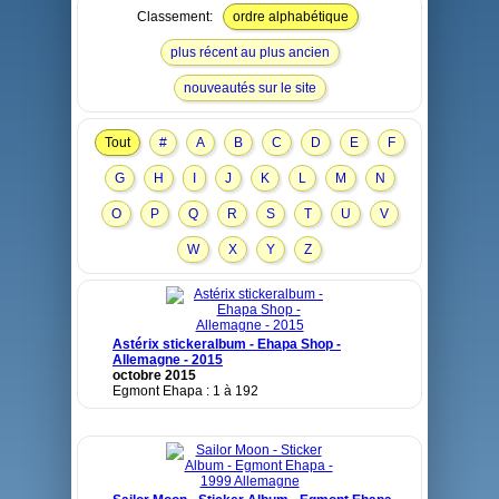
Classement:
ordre alphabétique
plus récent au plus ancien
nouveautés sur le site
Tout
#
A
B
C
D
E
F
G
H
I
J
K
L
M
N
O
P
Q
R
S
T
U
V
W
X
Y
Z
Astérix stickeralbum - Ehapa Shop -
Allemagne - 2015
octobre 2015
Egmont Ehapa : 1 à 192