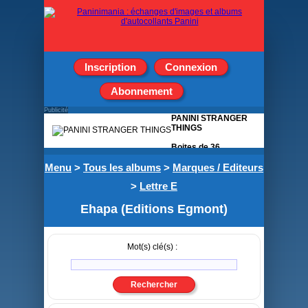
Inscription
Connexion
Abonnement
Publicité
PANINI STRANGER
THINGS
Boites de 36
pochettes de 5
Menu
>
Tous les albums
>
stickers
Marques / Editeurs
>
Lettre E
Ehapa (Editions Egmont)
Mot(s) clé(s) :