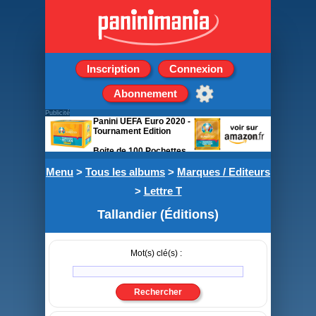
Inscription
Connexion
Abonnement
Publicité
Panini UEFA Euro 2020 -
Tournament Edition
Boite de 100 Pochettes
de 5 stickers
Menu
>
Tous les albums
>
Marques / Editeurs
>
Lettre T
Tallandier (Éditions)
Mot(s) clé(s) :