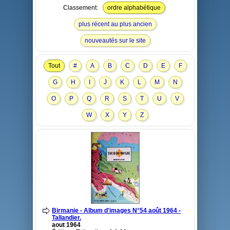
Classement:
ordre alphabétique
plus récent au plus ancien
nouveautés sur le site
Tout
#
A
B
C
D
E
F
G
H
I
J
K
L
M
N
O
P
Q
R
S
T
U
V
W
X
Y
Z
Birmanie - Album d'images N°54 août 1964 -
Tallandier.
aout 1964