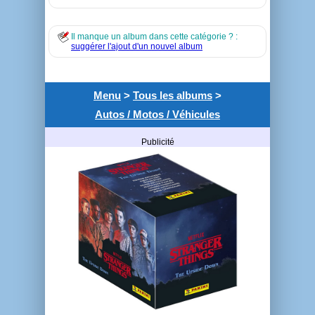
Il manque un album dans cette catégorie ? :
suggérer l'ajout d'un nouvel album
Menu
>
Tous les albums
>
Autos / Motos / Véhicules
Publicité