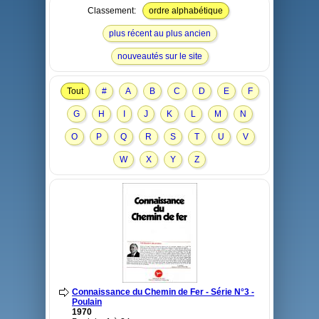
Classement:
ordre alphabétique
plus récent au plus ancien
nouveautés sur le site
Tout
#
A
B
C
D
E
F
G
H
I
J
K
L
M
N
O
P
Q
R
S
T
U
V
W
X
Y
Z
Connaissance du Chemin de Fer - Série N°3 -
Poulain
1970