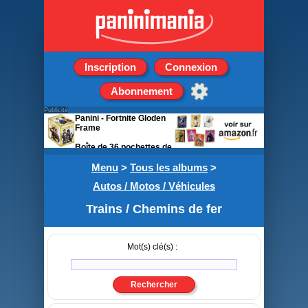
Inscription
Connexion
Abonnement
Publicité
Panini - Fortnite Gloden
Frame
Boîte de 36 pochettes de
5 stickers
Menu
>
Tous les albums
>
Autos / Motos / Véhicules
Trains / Chemins de fer
Mot(s) clé(s) :