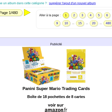
ue un album dans cette catégorie ? :
suggérer l'ajout d'un nouvel album
Page 1/480
Aller à la page :
1
2
3
4
5
6
...
...
...
9
10
15
20
480
Publicité
Panini Super Mario Trading Cards
Boîte de 18 pochettes de 8 cartes