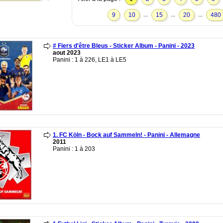
...
...
...
9
10
15
20
480
# Fiers d'être Bleus - Sticker Album - Panini - 2023
aout 2023
Panini : 1 à 226, LE1 à LE5
1. FC Köln - Bock auf Sammeln! - Panini - Allemagne
2011
Panini : 1 à 203