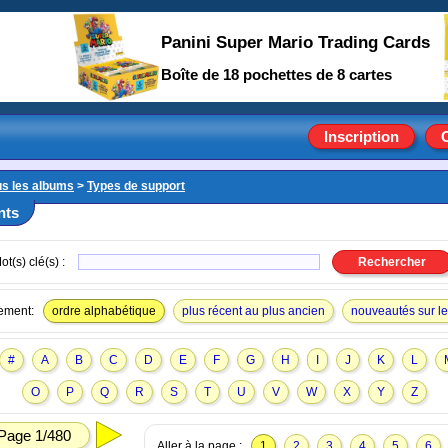
Panini Super Mario Trading Cards
Boîte de 18 pochettes de 8 cartes
Inscription
us les albums
>
Types de support
nts
ot(s) clé(s) :
ement:
ordre alphabétique
plus récent au plus ancien
nouveautés sur le 
#
A
B
C
D
E
F
G
H
I
J
K
L
O
P
Q
R
S
T
U
V
W
X
Y
Z
Page 1/480
Aller à la page :
1
2
3
4
5
6