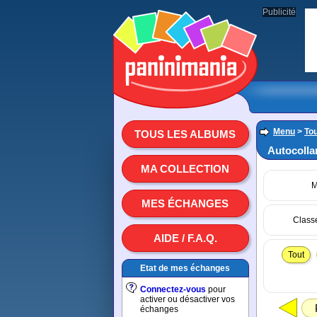
Publicité
Menu
>
To
TOUS LES ALBUMS
Autocolla
MA COLLECTION
M
MES ÉCHANGES
Class
AIDE / F.A.Q.
Tout
Etat de mes échanges
Connectez-vous
pour
activer ou désactiver vos
échanges