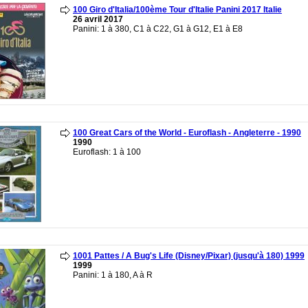
100 Giro d'Italia/100ème Tour d'Italie Panini 2017 Italie
26 avril 2017
Panini: 1 à 380, C1 à C22, G1 à G12, E1 à E8
100 Great Cars of the World - Euroflash - Angleterre - 1990
1990
Euroflash: 1 à 100
1001 Pattes / A Bug's Life (Disney/Pixar) (jusqu'à 180) 1999
1999
Panini: 1 à 180, A à R