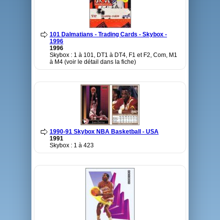
101 Dalmatians - Trading Cards - Skybox -
1996
1996
Skybox : 1 à 101, DT1 à DT4, F1 et F2, Com, M1
à M4 (voir le détail dans la fiche)
1990-91 Skybox NBA Basketball - USA
1991
Skybox : 1 à 423