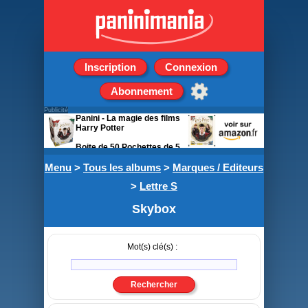
Inscription
Connexion
Abonnement
Publicité
Panini - La magie des films
Harry Potter
Boite de 50 Pochettes de 5
stickers + 1 carte
Menu
>
Tous les albums
>
Marques / Editeurs
>
Lettre S
Skybox
Mot(s) clé(s) :