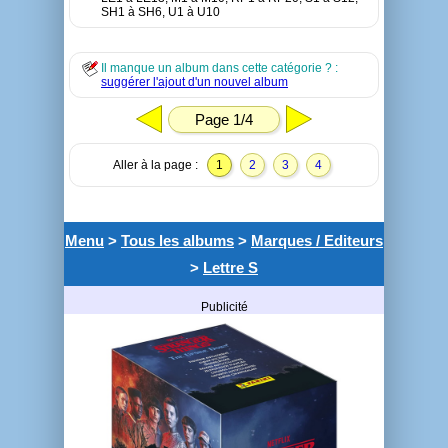
SH1 à SH6, U1 à U10
Il manque un album dans cette catégorie ? :
suggérer l'ajout d'un nouvel album
Page 1/4
Aller à la page :
1
2
3
4
Menu
>
Tous les albums
>
Marques / Editeurs
>
Lettre S
Publicité