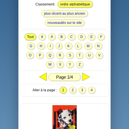
Classement:
ordre alphabétique
plus récent au plus ancien
nouveautés sur le site
Tout
#
A
B
C
D
E
F
G
H
I
J
K
L
M
N
O
P
Q
R
S
T
U
V
W
X
Y
Z
Page 1/4
Aller à la page :
1
2
3
4