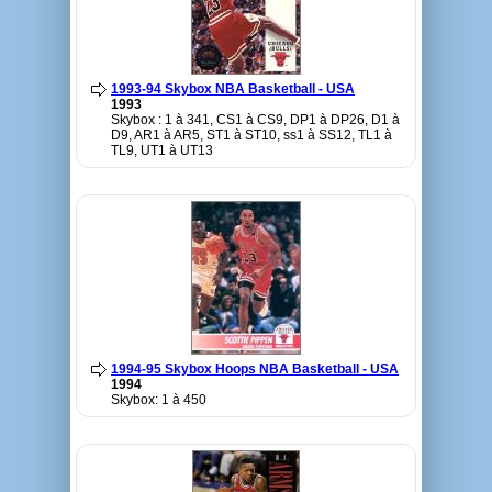
1993-94 Skybox NBA Basketball - USA
1993
Skybox : 1 à 341, CS1 à CS9, DP1 à DP26, D1 à
D9, AR1 à AR5, ST1 à ST10, ss1 à SS12, TL1 à
TL9, UT1 à UT13
1994-95 Skybox Hoops NBA Basketball - USA
1994
Skybox: 1 à 450