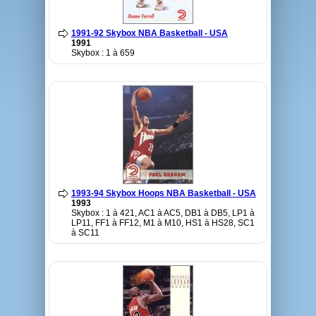
1991-92 Skybox NBA Basketball - USA
1991
Skybox : 1 à 659
1993-94 Skybox Hoops NBA Basketball - USA
1993
Skybox : 1 à 421, AC1 à AC5, DB1 à DB5, LP1 à
LP11, FF1 à FF12, M1 à M10, HS1 à HS28, SC1
à SC11