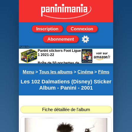
Inscription
Connexion
Abonnement
Publicité
Panini stickers Foot Ligue
1 2021-22
Boîte de 50 pochettes de
5 stickers
Menu
>
Tous les albums
>
Cinéma
>
Films
Les 102 Dalmatiens (Disney) Sticker
Album - Panini - 2001
Fiche détaillée de l'album