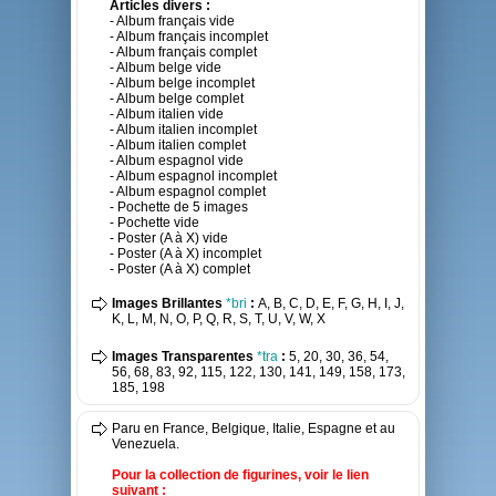
Articles divers :
- Album français vide
- Album français incomplet
- Album français complet
- Album belge vide
- Album belge incomplet
- Album belge complet
- Album italien vide
- Album italien incomplet
- Album italien complet
- Album espagnol vide
- Album espagnol incomplet
- Album espagnol complet
- Pochette de 5 images
- Pochette vide
- Poster (A à X) vide
- Poster (A à X) incomplet
- Poster (A à X) complet
Images Brillantes
*bri
:
A, B, C, D, E, F, G, H, I, J,
K, L, M, N, O, P, Q, R, S, T, U, V, W, X
Images Transparentes
*tra
:
5, 20, 30, 36, 54,
56, 68, 83, 92, 115, 122, 130, 141, 149, 158, 173,
185, 198
Paru en France, Belgique, Italie, Espagne et au
Venezuela.
Pour la collection de figurines, voir le lien
suivant :