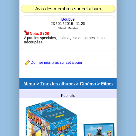
Avis des membres sur cet album
Boub59
23 / 01 / 2019 - 11:25
Statut: Membre
Note: 8 / 20
A part les speciales, les images sont ternes et mal
découpées.
Donner mon avis sur cet album
Menu
>
Tous les albums
>
Cinéma
>
Films
Publicité