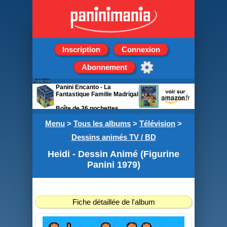
Inscription
Connexion
Abonnement
Publicité
Panini Encanto - La
Fantastique Famille Madrigal
Boîte de 36 pochettes
Menu
>
Tous les albums
>
Télévision
>
Dessins animés TV / BD
Heidi - Dessin Animé (Figurine
Panini 1979)
Fiche détaillée de l'album