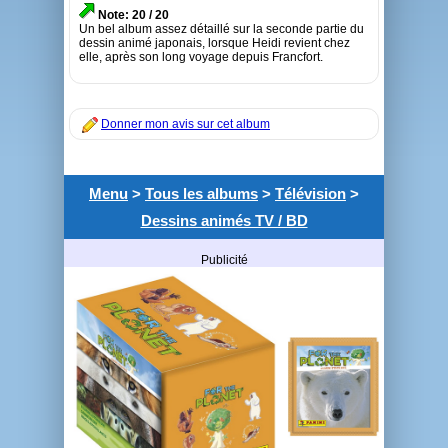
Note: 20 / 20
Un bel album assez détaillé sur la seconde partie du
dessin animé japonais, lorsque Heidi revient chez
elle, après son long voyage depuis Francfort.
Donner mon avis sur cet album
Menu
>
Tous les albums
>
Télévision
>
Dessins animés TV / BD
Publicité