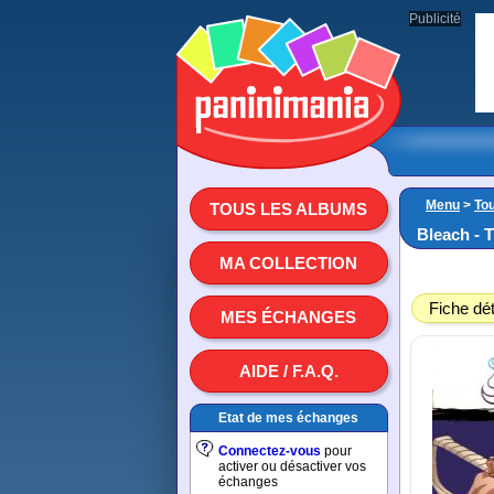
Publicité
Menu
>
To
TOUS LES ALBUMS
Bleach - 
MA COLLECTION
Fiche dét
MES ÉCHANGES
AIDE / F.A.Q.
Etat de mes échanges
Connectez-vous
pour
activer ou désactiver vos
échanges