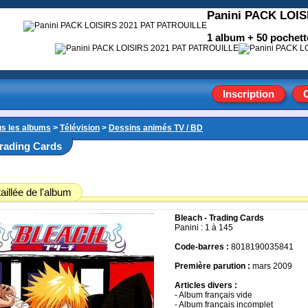
Panini PACK LOI
1 album + 50 pochett
Inscription
us les albums
>
Télévision
>
Dessins animés TV / BD
Trading Cards
aillée de l'album
Bleach - Trading Cards
Panini : 1 à 145
Code-barres :
8018190035841
Première parution :
mars 2009
Articles divers :
- Album français vide
- Album français incomplet