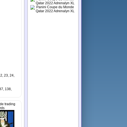
22, 23, 24,
37, 138,
de trading
rds