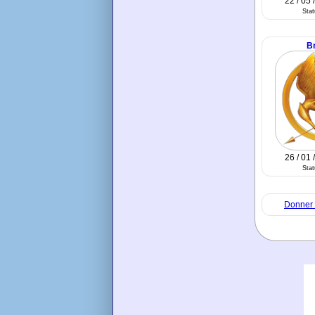
22 / 05 
Sta
B
26 / 01 
Sta
Donner 