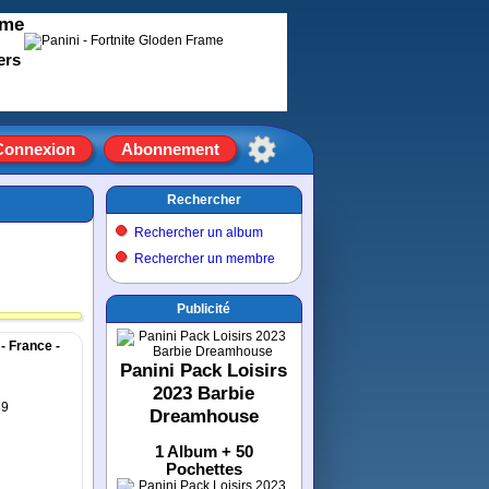
ame
ers
Connexion
Abonnement
Rechercher
Rechercher un album
Rechercher un membre
Publicité
- France -
Panini Pack Loisirs
2023 Barbie
89
Dreamhouse
1 Album + 50
Pochettes