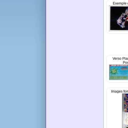
Exemple 
Verso Pla
Po
Images fon