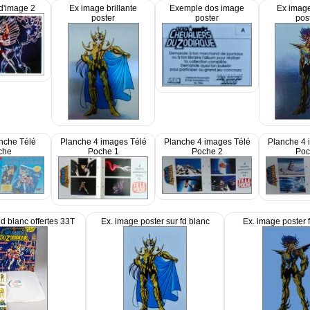
d'image 2
Ex image brillante
Exemple dos image
Ex image
poster
poster
pos
nche Télé
Planche 4 images Télé
Planche 4 images Télé
Planche 4 
che
Poche 1
Poche 2
Poc
d blanc offertes 33T
Ex. image poster sur fd blanc
Ex. image poster 