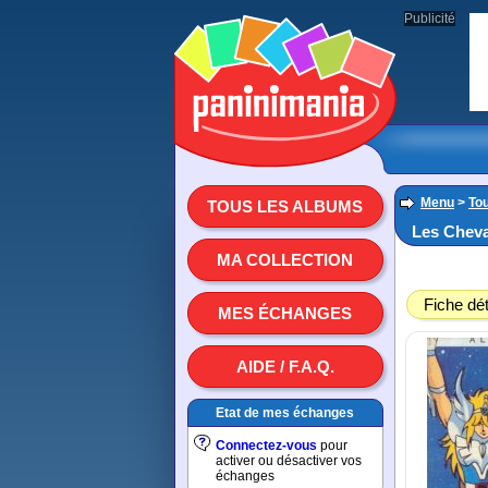
Publicité
Menu
>
To
TOUS LES ALBUMS
Les Cheva
MA COLLECTION
Fiche dét
MES ÉCHANGES
AIDE / F.A.Q.
Etat de mes échanges
Connectez-vous
pour
activer ou désactiver vos
échanges