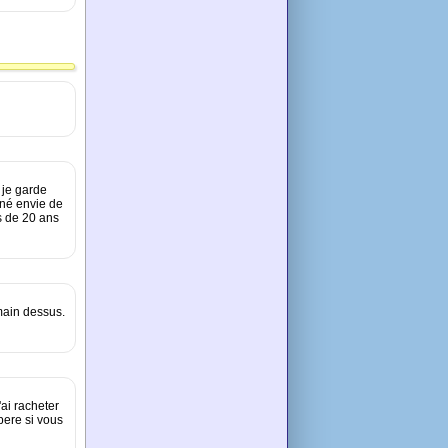
 je garde
nné envie de
us de 20 ans
main dessus.
l'ai racheter
pere si vous