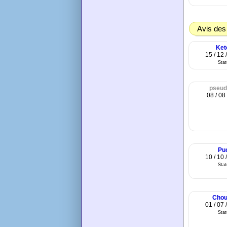
Avis des
Ket
15 / 12 
Sta
pseud
08 / 08
Pu
10 / 10 
Sta
Chou
01 / 07 
Sta