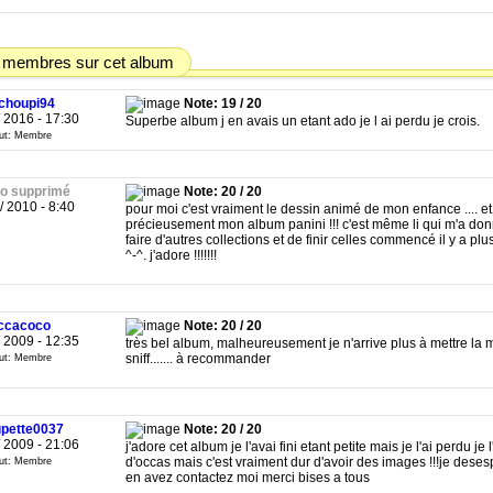
 membres sur cet album
choupi94
Note: 19 / 20
/ 2016 - 17:30
Superbe album j en avais un etant ado je l ai perdu je crois.
tut: Membre
o supprimé
Note: 20 / 20
 / 2010 - 8:40
pour moi c'est vraiment le dessin animé de mon enfance .... et
précieusement mon album panini !!! c'est même li qui m'a do
faire d'autres collections et de finir celles commencé il y a pl
^-^. j'adore !!!!!!!
ccacoco
Note: 20 / 20
/ 2009 - 12:35
très bel album, malheureusement je n'arrive plus à mettre la 
sniff....... à recommander
tut: Membre
pette0037
Note: 20 / 20
/ 2009 - 21:06
j'adore cet album je l'avai fini etant petite mais je l'ai perdu je 
d'occas mais c'est vraiment dur d'avoir des images !!!je deses
tut: Membre
en avez contactez moi merci bises a tous