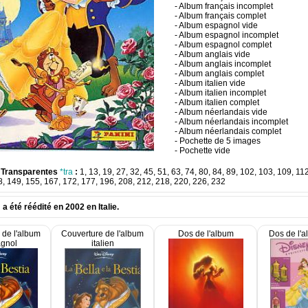
- Album français incomplet
- Album français complet
- Album espagnol vide
- Album espagnol incomplet
- Album espagnol complet
- Album anglais vide
- Album anglais incomplet
- Album anglais complet
- Album italien vide
- Album italien incomplet
- Album italien complet
- Album néerlandais vide
- Album néerlandais incomplet
- Album néerlandais complet
- Pochette de 5 images
- Pochette vide
 Transparentes
*tra
:
1, 13, 19, 27, 32, 45, 51, 63, 74, 80, 84, 89, 102, 103, 109, 11
, 149, 155, 167, 172, 177, 196, 208, 212, 218, 220, 226, 232
a été réédité en 2002 en Italie.
 de l'album
Couverture de l'album
Dos de l'album
Dos de l'a
gnol
italien