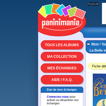
Publicité
Menu
>
To
TOUS LES ALBUMS
La Belle e
MA COLLECTION
Fiche dét
MES ÉCHANGES
AIDE / F.A.Q.
Etat de mes échanges
Connectez-vous
pour
activer ou désactiver vos
échanges