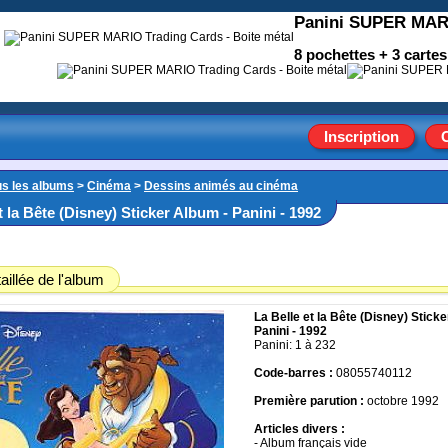
Panini SUPER MARI
8 pochettes + 3 cartes 
Inscription
us les albums
>
Cinéma
>
Dessins animés au cinéma
t la Bête (Disney) Sticker Album - Panini - 1992
aillée de l'album
La Belle et la Bête (Disney) Stick
Panini - 1992
Panini: 1 à 232
Code-barres :
08055740112
Première parution :
octobre 1992
Articles divers :
- Album français vide