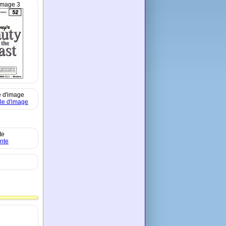
image 3
 d'image
te