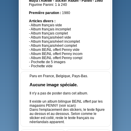
Maya l'Abeille - Sticker Album - Panini - 1980
Figurine Panini: 1 à 240
Première parution :
1980
Articles divers :
- Album français vide
- Album français incomplet
- Album français complet
- Album français/néerl vide
- Album français/néerl incomplet
- Album français/néerl complet
- Album BE/NL offert Penny vide
- Album BE/NL offert Penny incom
- Album BE/NL offert Penny compl
- Pochette de 5 images
- Pochette vide
Paru en France, Belgique, Pays-Bas.
Aucune image spéciale.
Il n'y a pas de poster dans cet album.
Il existe un album bilingue BE/NL offert par les
magasins PENNY (voir scan)
Dans l'emplacement des stickers, le texte figure
au dessus et au dessous. Selon comme le
sticker est collé, reste le texte français ou
néerlandais apparent.