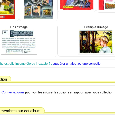
Dos d'image
Exemple d'image
che est-elle incomplète ou inexacte ? :
suggérer un ajout ou une correction
ction
Connectez-vous
pour voir les infos et les options en rapport avec votre collection
 membres sur cet album