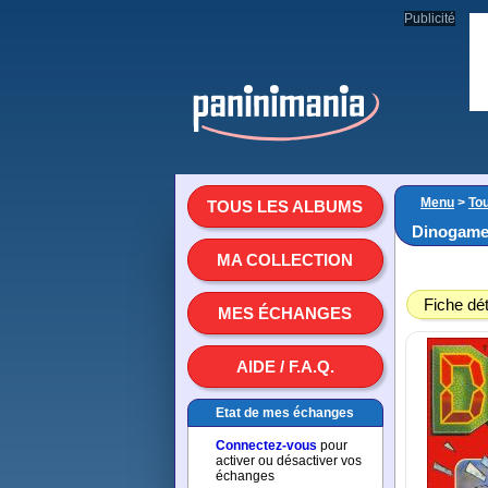
Publicité
Menu
>
To
TOUS LES ALBUMS
Dinogame 
MA COLLECTION
Fiche dét
MES ÉCHANGES
AIDE / F.A.Q.
Etat de mes échanges
Connectez-vous
pour
activer ou désactiver vos
échanges