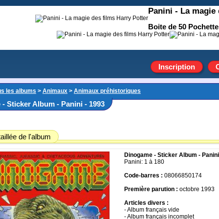
Panini - La magie 
Boite de 50 Pochettes
Inscription
us les albums
>
Animaux
>
Animaux préhistoriques
- Sticker Album - Panini - 1993
aillée de l'album
Dinogame - Sticker Album - Panini
Panini: 1 à 180
Code-barres :
08066850174
Première parution :
octobre 1993
Articles divers :
- Album français vide
- Album français incomplet