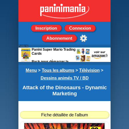
Inscription
Connexion
Abonnement
Publicité
Panini Super Mario Trading
Cards
Pack pour démarrer la
collection 1 classeur + 3
Menu
pochettes
>
Tous les albums
>
Télévision
>
Dessins animés TV / BD
Attack of the Dinosaurs - Dynamic
Marketing
Fiche détaillée de l'album