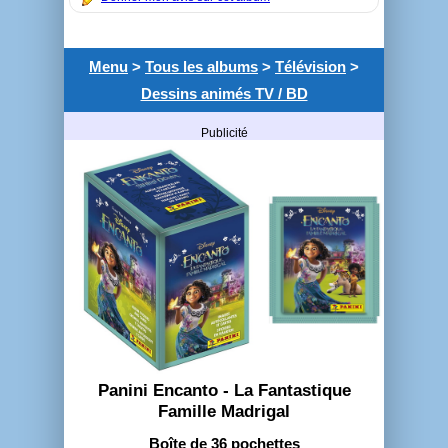
Menu
>
Tous les albums
>
Télévision
>
Dessins animés TV / BD
Publicité
Panini Encanto - La Fantastique
Famille Madrigal
Boîte de 36 pochettes