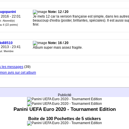
ugopanini
Note: 12 / 20
/ 2016 - 22:01
Je mets 12 car la version française est simple, dans les autre
beaucoup d'extra (poster, brillantes, spéciales). Il est aussi su
t: Abonné(e)
finir.
u 4 (22 points)
lo88510
Note: 16 / 20
/ 2013 - 23:41
Album super mais assez fragile.
tut: Membre
us les messages
(39)
mon avis sur cet album
Publicité
Panini UEFA Euro 2020 - Tournament Edition
Boite de 100 Pochettes de 5 stickers