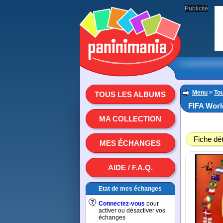
Publicité
Menu
>
To
TOUS LES ALBUMS
FIFA Worl
MA COLLECTION
Fiche dét
MES ÉCHANGES
AIDE / F.A.Q.
Etat de mes échanges
Connectez-vous
pour
activer ou désactiver vos
échanges