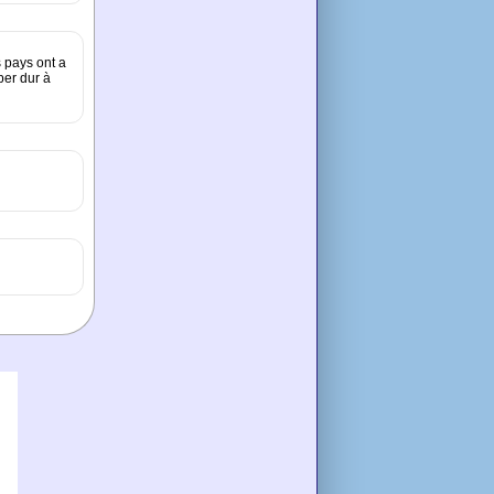
s pays ont a
per dur à