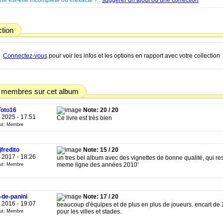
che est-elle incomplète ou inexacte ? :
suggérer un ajout ou une correction
ction
Connectez-vous
pour voir les infos et les options en rapport avec votre collection
 membres sur cet album
Toto16
Note: 20 / 20
/ 2025 - 17:51
Ce livre est très bien
tut: Membre
jfredito
Note: 15 / 20
/ 2017 - 18:26
un tres bel album avec des vignettes de bonne qualité, qui re
meme ligne des années 2010'
tut: Membre
-de-panini
Note: 17 / 20
/ 2016 - 19:07
beaucoup d'équipes et de plus en plus de joueurs. encart de 
pour les villes et stades.
tut: Membre