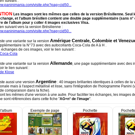
ien suivant :
www.paninimania.com/visite.php?pag=cid50...
NTION
Les images sont les mêmes que celles de la version Brésilienne. Seul 
change, et l'album brésilien contient une double page supplémentaire (sans n°
re de l'album pour y coller 4 images exclusives Visa.
lien suivant vers la version Brésilienne :
www.paninimania.com/visite.php?pag=cid50...
Amérique Centrale, Colombie et Venezu
iste une variante sur la version
pplémentaire la N°73 avec des autocollants Coca-Cola de A à H .
 échanges de ces images, voir le lien suivant :
 Coca-Cola
Allemande
iste une variante sur la version
, une page supplémentaire avec des 
ir le lien suivant :
de Klose
Argentine
iste aussi une version
: 40 images brillantes identiques à celles de la 
ionale mais à l'aspect métallisé et lisse, sans l'intégration de l'hologramme Panini (v
de comparaison dans la fiche).
ont les mêmes d'une version à une autre. Pour faciliter les échanges, les images d
e sont référencées dans cette fiche "
AG+n° de l'image
".
l'album
Exemple de page
Pochette
Pochette