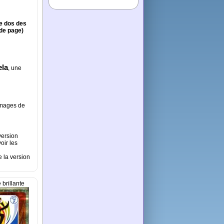
le dos des
 de page)
ela
, une
images de
version
oir les
e la version
 brillante