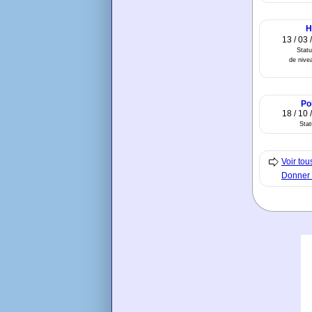
H
13 / 03 
Statu
de nivea
Po
18 / 10 
Sta
Voir to
Donner 