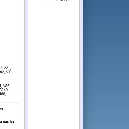
02, 221,
582, 601,
, AG5,
G240,
468,
en
'a pas les