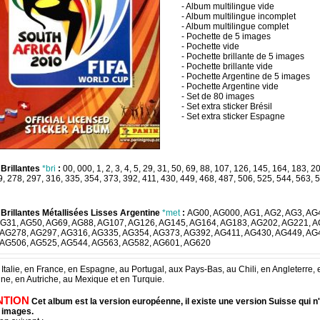
- Album multilingue vide
- Album multilingue incomplet
- Album multilingue complet
- Pochette de 5 images
- Pochette vide
- Pochette brillante de 5 images
- Pochette brillante vide
- Pochette Argentine de 5 images
- Pochette Argentine vide
- Set de 80 images
- Set extra sticker Brésil
- Set extra sticker Espagne
Brillantes
*bri
:
00, 000, 1, 2, 3, 4, 5, 29, 31, 50, 69, 88, 107, 126, 145, 164, 183, 2
, 278, 297, 316, 335, 354, 373, 392, 411, 430, 449, 468, 487, 506, 525, 544, 563, 
Brillantes Métallisées Lisses Argentine
*met
:
AG00, AG000, AG1, AG2, AG3, AG4
G31, AG50, AG69, AG88, AG107, AG126, AG145, AG164, AG183, AG202, AG221, A
AG278, AG297, AG316, AG335, AG354, AG373, AG392, AG411, AG430, AG449, AG
AG506, AG525, AG544, AG563, AG582, AG601, AG620
Italie, en France, en Espagne, au Portugal, aux Pays-Bas, au Chili, en Angleterre, 
ne, en Autriche, au Mexique et en Turquie.
NTION
Cet album est la version européenne, il existe une version Suisse qui n
images.