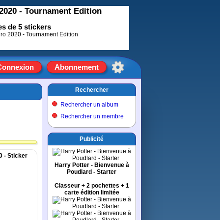
2020 - Tournament Edition
s de 5 stickers
Connexion
Abonnement
Rechercher
Rechercher un album
Rechercher un membre
Publicité
 - Sticker
Harry Potter - Bienvenue à
Poudlard - Starter
Classeur + 2 pochettes + 1
carte édition limitée