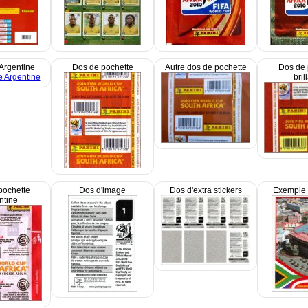
Argentine
Dos de pochette
Autre dos de pochette
Dos de 
bril
pochette
Dos d'image
Dos d'extra stickers
Exemple 
ntine