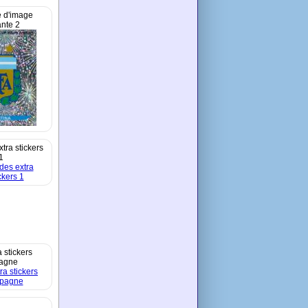
 d'image
ante 2
xtra stickers
1
a stickers
agne