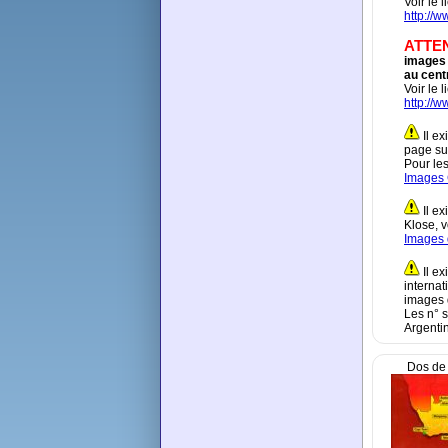
Voir le l
http://
ATTE
images 
au cent
Voir le 
http://
Il ex
page su
Pour les
Images
Il ex
Klose, vo
Images 
Il ex
internat
images 
Les n° s
Argentin
Dos de 