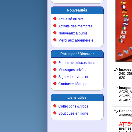
Nouveautés
Actualité du site
Activité des membres
Nouveaux albums
Merci aux abonné(e)s
Participer / Discuter
Forums de discussions
Images 
Messages privés
240, 259
Signer le Livre d'or
620
Contacter l'équipe
Images 
AG29, A
AG259, 
Liens utiles
AG487, 
Collections & trocs
Paru en 
Boutiques en ligne
Allemag
ATTE
mêmes 