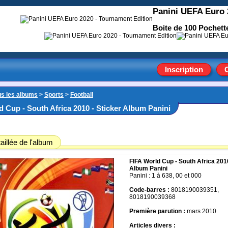
Panini UEFA Euro 
Boite de 100 Pochette
Inscription
us les albums
>
Sports
>
Football
d Cup - South Africa 2010 - Sticker Album Panini
aillée de l'album
FIFA World Cup - South Africa 2010
Album Panini
Panini : 1 à 638, 00 et 000
Code-barres :
8018190039351,
8018190039368
Première parution :
mars 2010
Articles divers :