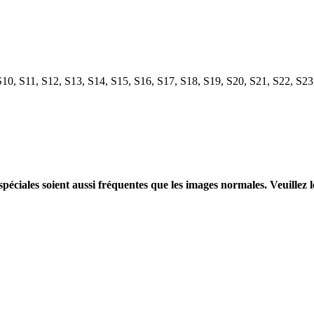
 S10, S11, S12, S13, S14, S15, S16, S17, S18, S19, S20, S21, S22, S2
péciales soient aussi fréquentes que les images normales. Veuillez 