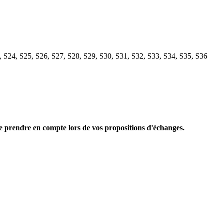
3, S24, S25, S26, S27, S28, S29, S30, S31, S32, S33, S34, S35, S36
le prendre en compte lors de vos propositions d'échanges.