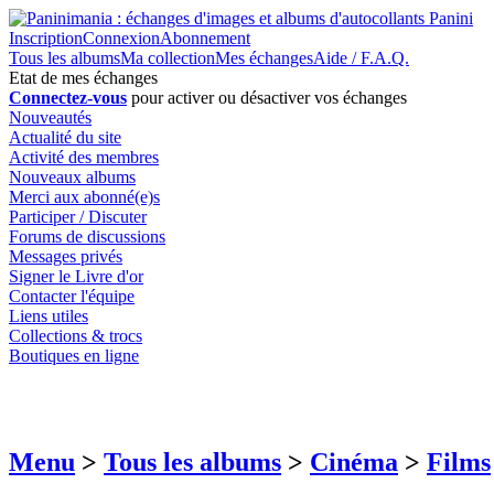
Inscription
Connexion
Abonnement
Tous les albums
Ma collection
Mes échanges
Aide / F.A.Q.
Etat de mes échanges
Connectez-vous
pour activer ou désactiver vos échanges
Nouveautés
Actualité du site
Activité des membres
Nouveaux albums
Merci aux abonné(e)s
Participer / Discuter
Forums de discussions
Messages privés
Signer le Livre d'or
Contacter l'équipe
Liens utiles
Collections & trocs
Boutiques en ligne
Menu
>
Tous les albums
>
Cinéma
>
Films