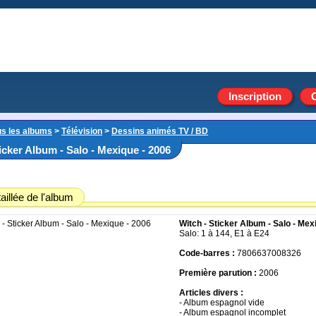
Inscription
us les albums
>
Télévision
>
Dessins animés TV / BD
icker Album - Salo - Mexique - 2006
aillée de l'album
Witch - Sticker Album - Salo - Mex
Salo: 1 à 144, E1 à E24
Code-barres :
7806637008326
Première parution :
2006
Articles divers :
- Album espagnol vide
- Album espagnol incomplet