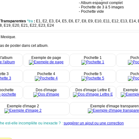
- Album espagnol complet
- Pochette de 3 à 5 images
- Pochette vide
 Transparentes
*tra
:
E1, E2, E3, E4, E5, E6, E7, E8, E9, E10, E11, E12, E13, E14,
8, E19, E20, E21, E22, E23, E24
 Mexique.
 pas de poster dans cet album.
l'album
Exemple de page
Pochette 1
Poch
tte 3
Pochette 4
Pochette 5
Poch
pochette
Dos d'image
Dos d'image Lettre E
Exemple 
Exemple d'image 2
Exemple d'image transparen
che est-elle incomplète ou inexacte ? :
suggérer un ajout ou une correction