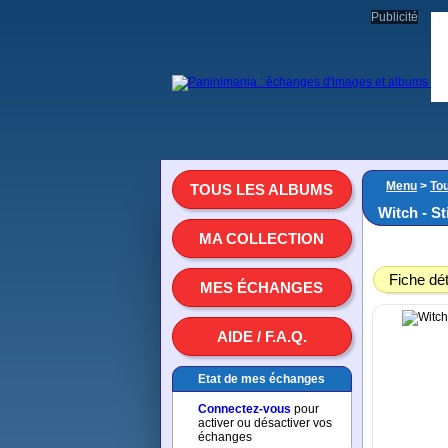
Publicité
Menu
>
To
TOUS LES ALBUMS
Witch - St
MA COLLECTION
Fiche dét
MES ÉCHANGES
AIDE / F.A.Q.
Etat de mes échanges
Connectez-vous
pour
activer ou désactiver vos
échanges