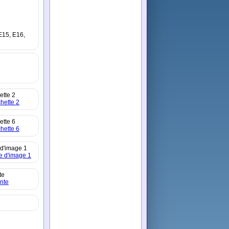
 E15, E16,
ette 2
ette 6
d'image 1
te