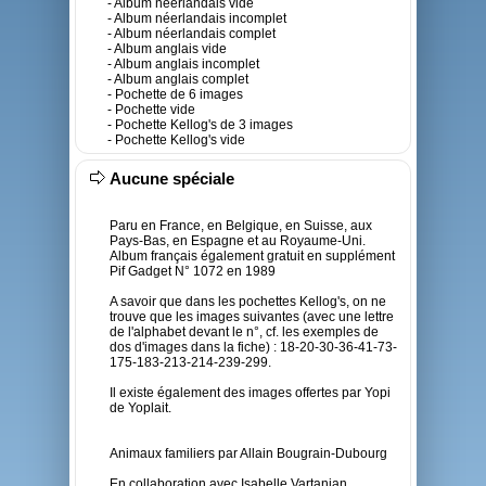
- Album néerlandais vide
- Album néerlandais incomplet
- Album néerlandais complet
- Album anglais vide
- Album anglais incomplet
- Album anglais complet
- Pochette de 6 images
- Pochette vide
- Pochette Kellog's de 3 images
- Pochette Kellog's vide
Aucune spéciale
Paru en France, en Belgique, en Suisse, aux
Pays-Bas, en Espagne et au Royaume-Uni.
Album français également gratuit en supplément
Pif Gadget N° 1072 en 1989
A savoir que dans les pochettes Kellog's, on ne
trouve que les images suivantes (avec une lettre
de l'alphabet devant le n°, cf. les exemples de
dos d'images dans la fiche) : 18-20-30-36-41-73-
175-183-213-214-239-299.
Il existe également des images offertes par Yopi
de Yoplait.
Animaux familiers par Allain Bougrain-Dubourg
En collaboration avec Isabelle Vartanian.