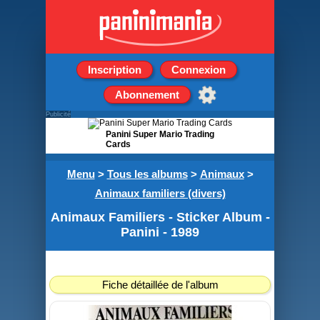
Inscription
Connexion
Abonnement
Publicité
Panini Super Mario Trading
Cards
Pack pour démarrer la
Menu
>
Tous les albums
>
Animaux
>
collection 1 classeur + 3
pochettes
Animaux familiers (divers)
Animaux Familiers - Sticker Album -
Panini - 1989
Fiche détaillée de l'album