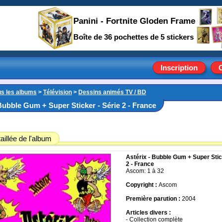
Panini - Fortnite Gloden Frame
Boîte de 36 pochettes de 5 stickers
Inscription
us les albums
>
Télévision
>
Dessins animés TV / BD
Bubble Gum + Super Sticker - Série 2 - France
aillée de l'album
Astérix - Bubble Gum + Super Stic
2 - France
Ascom: 1 à 32
Copyright :
Ascom
Première parution :
2004
Articles divers :
- Collection complète