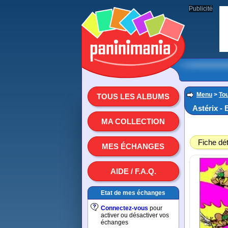
Publicité
Menu
>
To
TOUS LES ALBUMS
Astérix - 
MA COLLECTION
Fiche dét
MES ÉCHANGES
AIDE / F.A.Q.
Etat de mes échanges
Connectez-vous
pour
activer ou désactiver vos
échanges