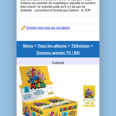
histoire sur-plombé de magnifique vignette et numéro
bien inscrit ! je regrette juste qu'il n'y ait pas de
brillante . couverture et format que j'adore . le TOP .
Donner mon avis sur cet album
Menu
>
Tous les albums
>
Télévision
>
Dessins animés TV / BD
Publicité