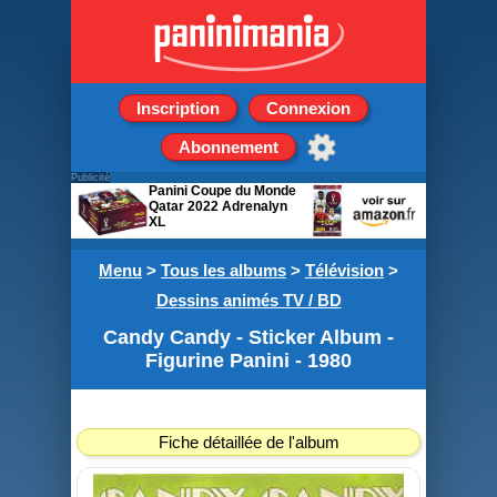
Inscription
Connexion
Abonnement
Publicité
Panini Coupe du Monde
Qatar 2022 Adrenalyn
XL
Boîte de 24 Pochettes de
Menu
>
8 cartes
Tous les albums
>
Télévision
>
Dessins animés TV / BD
Candy Candy - Sticker Album -
Figurine Panini - 1980
Fiche détaillée de l'album