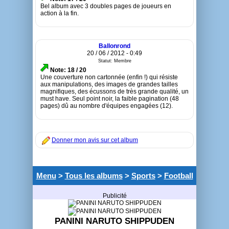
Bel album avec 3 doubles pages de joueurs en
action à la fin.
Ballonrond
20 / 06 / 2012 - 0:49
Statut: Membre
Note: 18 / 20
Une couverture non cartonnée (enfin !) qui résiste
aux manipulations, des images de grandes tailles
magnifiques, des écussons de très grande qualité, un
must have. Seul point noir, la faible pagination (48
pages) dû au nombre d'équipes engagées (12).
Donner mon avis sur cet album
Menu
>
Tous les albums
>
Sports
>
Football
Publicité
PANINI NARUTO SHIPPUDEN