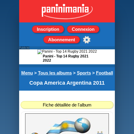
Inscription
Connexion
Abonnement
Publicité
Panini - Top 14 Rugby 2021
2022
Boite de 50 Pochettes de 5
Menu
>
Tous les albums
>
Sports
>
Football
stickers
Copa America Argentina 2011
Fiche détaillée de l'album