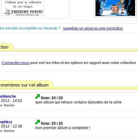
che est-elle incomplète ou inexacte ? :
suggérer un ajout ou une correction
ction
Connectez-vous
pour voir les infos et les options en rapport avec votre collection
 membres sur cet album
eblanche
Note: 20 / 20
/ 2012 - 14:52
sper album qui retrace certains épisodes de la série
tut: Membre
tophkry
Note: 20 / 20
/ 2012 - 22:38
mon premier album a completer !
tut: Membre