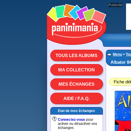
Publicité
Menu
>
To
TOUS LES ALBUMS
Albator 84
MA COLLECTION
Fiche dét
MES ÉCHANGES
AIDE / F.A.Q.
Etat de mes échanges
Connectez-vous
pour
activer ou désactiver vos
échanges