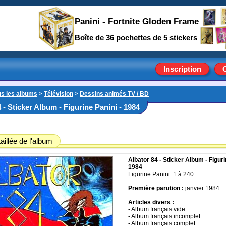
Panini - Fortnite Gloden Frame
Boîte de 36 pochettes de 5 stickers
Inscription
us les albums
>
Télévision
>
Dessins animés TV / BD
 - Sticker Album - Figurine Panini - 1984
aillée de l'album
Albator 84 - Sticker Album - Figuri
1984
Figurine Panini: 1 à 240
Première parution :
janvier 1984
Articles divers :
- Album français vide
- Album français incomplet
- Album français complet