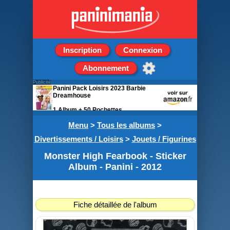
Inscription
Connexion
Abonnement
Publicité
Panini Pack Loisirs 2023 Barbie
Dreamhouse
1 Album + 50 Pochettes
Menu
>
Tous les albums
>
Divertissements / Loisirs
>
Jouets / Figurines
Monster High Fearbook - Sticker
Album - Panini - 2012
Fiche détaillée de l'album