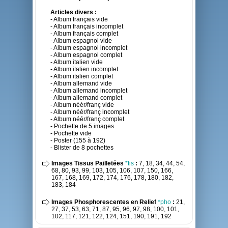
Articles divers :
- Album français vide
- Album français incomplet
- Album français complet
- Album espagnol vide
- Album espagnol incomplet
- Album espagnol complet
- Album italien vide
- Album italien incomplet
- Album italien complet
- Album allemand vide
- Album allemand incomplet
- Album allemand complet
- Album néér/franç vide
- Album néér/franç incomplet
- Album néér/franç complet
- Pochette de 5 images
- Pochette vide
- Poster (155 à 192)
- Blister de 8 pochettes
Images Tissus Pailletées
*tis
:
7, 18, 34, 44, 54,
68, 80, 93, 99, 103, 105, 106, 107, 150, 166,
167, 168, 169, 172, 174, 176, 178, 180, 182,
183, 184
Images Phosphorescentes en Relief
*pho
:
21,
27, 37, 53, 63, 71, 87, 95, 96, 97, 98, 100, 101,
102, 117, 121, 122, 124, 151, 190, 191, 192