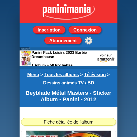
Inscription
Connexion
Abonnement
Publicité
Panini Pack Loisirs 2023 Barbie
Dreamhouse
1 Album + 50 Pochettes
Menu
>
Tous les albums
>
Télévision
>
Dessins animés TV / BD
Beyblade Métal Masters - Sticker
Album - Panini - 2012
Fiche détaillée de l'album