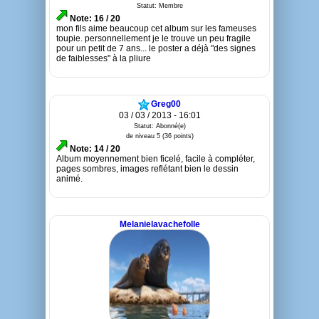
Statut: Membre
Note: 16 / 20
mon fils aime beaucoup cet album sur les fameuses
toupie. personnellement je le trouve un peu fragile
pour un petit de 7 ans... le poster a déjà "des signes
de faiblesses" à la pliure
Greg00
03 / 03 / 2013 - 16:01
Statut: Abonné(e)
de niveau 5 (36 points)
Note: 14 / 20
Album moyennement bien ficelé, facile à compléter,
pages sombres, images reflétant bien le dessin
animé.
Melanielavachefolle