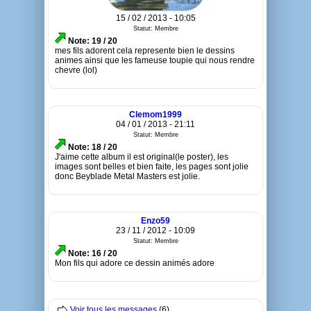
15 / 02 / 2013 - 10:05
Statut: Membre
Note: 19 / 20
mes fils adorent cela represente bien le dessins
animes ainsi que les fameuse toupie qui nous rendre
chevre (lol)
Clemom1999
04 / 01 / 2013 - 21:11
Statut: Membre
Note: 18 / 20
J'aime cette album il est original(le poster), les
images sont belles et bien faite, les pages sont jolie
donc Beyblade Metal Masters est jolie.
Enzo59
23 / 11 / 2012 - 10:09
Statut: Membre
Note: 16 / 20
Mon fils qui adore ce dessin animés adore
Voir tous les messages
(6)