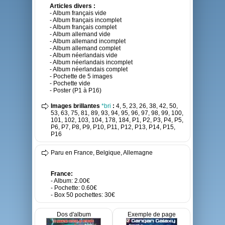
Articles divers :
- Album français vide
- Album français incomplet
- Album français complet
- Album allemand vide
- Album allemand incomplet
- Album allemand complet
- Album néerlandais vide
- Album néerlandais incomplet
- Album néerlandais complet
- Pochette de 5 images
- Pochette vide
- Poster (P1 à P16)
Images brillantes
*bri
:
4, 5, 23, 26, 38, 42, 50,
53, 63, 75, 81, 89, 93, 94, 95, 96, 97, 98, 99, 100,
101, 102, 103, 104, 178, 184, P1, P2, P3, P4, P5,
P6, P7, P8, P9, P10, P11, P12, P13, P14, P15,
P16
Paru en France, Belgique, Allemagne
France:
- Album: 2.00€
- Pochette: 0.60€
- Box 50 pochettes: 30€
Dos d'album
Exemple de page