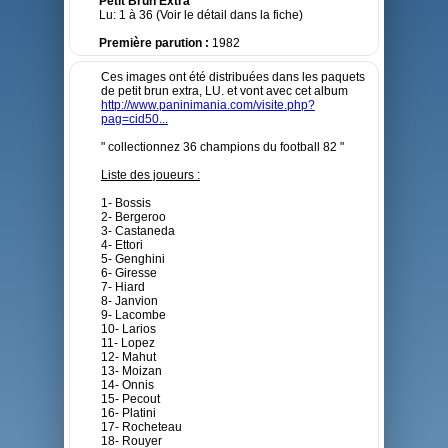
Petit Brun Extra
Lu: 1 à 36 (Voir le détail dans la fiche)
Première parution :
1982
Ces images ont été distribuées dans les paquets
de petit brun extra, LU. et vont avec cet album
http://www.paninimania.com/visite.php?
pag=cid50...
" collectionnez 36 champions du football 82 "
Liste des joueurs :
1- Bossis
2- Bergeroo
3- Castaneda
4- Ettori
5- Genghini
6- Giresse
7- Hiard
8- Janvion
9- Lacombe
10- Larios
11- Lopez
12- Mahut
13- Moizan
14- Onnis
15- Pecout
16- Platini
17- Rocheteau
18- Rouyer