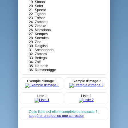
19- Simon
20- Soler
21- Specht
22- Tigana
23- Trésor
24- Zambelli
25- Zimako
26- Maradona
27- Kempes
28- Socrates
29- Zico
30- Dalglish
31- Arconanada
32- Zamora
33- Bettega
34- Zoff
35- Hrubesh
36- Rummenigge
Exemple d'image 1
Exemple d'image 2
Liste 1
Liste 2
Cette fiche est-elle incomplète ou inexacte ? :
suggérer un ajout ou une correction