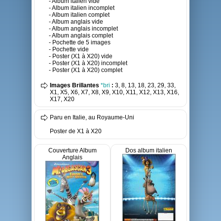
- Album italien vide
- Album italien incomplet
- Album italien complet
- Album anglais vide
- Album anglais incomplet
- Album anglais complet
- Pochette de 5 images
- Pochette vide
- Poster (X1 à X20) vide
- Poster (X1 à X20) incomplet
- Poster (X1 à X20) complet
Images Brillantes
*bri
:
3, 8, 13, 18, 23, 29, 33,
X1, X5, X6, X7, X8, X9, X10, X11, X12, X13, X16,
X17, X20
Paru en Italie, au Royaume-Uni
Poster de X1 à X20
Couverture Album
Dos album italien
Anglais