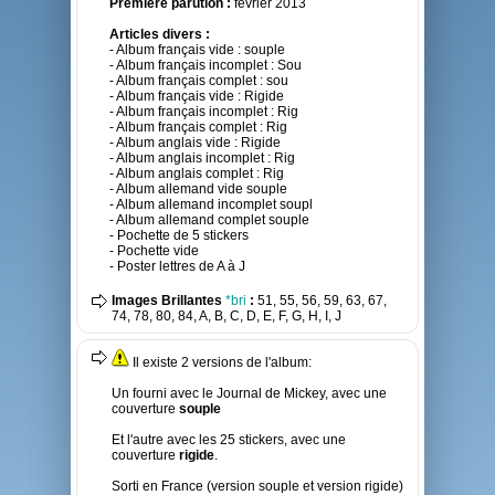
Première parution :
février 2013
Articles divers :
- Album français vide : souple
- Album français incomplet : Sou
- Album français complet : sou
- Album français vide : Rigide
- Album français incomplet : Rig
- Album français complet : Rig
- Album anglais vide : Rigide
- Album anglais incomplet : Rig
- Album anglais complet : Rig
- Album allemand vide souple
- Album allemand incomplet soupl
- Album allemand complet souple
- Pochette de 5 stickers
- Pochette vide
- Poster lettres de A à J
Images Brillantes
*bri
:
51, 55, 56, 59, 63, 67,
74, 78, 80, 84, A, B, C, D, E, F, G, H, I, J
Il existe 2 versions de l'album:
Un fourni avec le Journal de Mickey, avec une
couverture
souple
Et l'autre avec les 25 stickers, avec une
couverture
rigide
.
Sorti en France (version souple et version rigide)