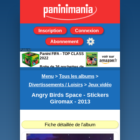
Inscription
Connexion
Abonnement
Publicité
Panini FIFA - TOP CLASS
2022
Boite de 36 pochettes de
5 stickers
Menu
>
Tous les albums
>
Divertissements / Loisirs
>
Jeux vidéo
Angry Birds Space - Stickers
Giromax - 2013
Fiche détaillée de l'album