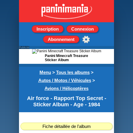
Inscription
Connexion
Abonnement
Publicité
Panini Minecraft Treasure
Sticker Album
Boite de 50 Pochettes de
Menu
>
Tous les albums
>
5 stickers
Autos / Motos / Véhicules
>
Avions / Hélicoptères
Air force - Rapport Top Secret -
Sticker Album - Age - 1984
Fiche détaillée de l'album