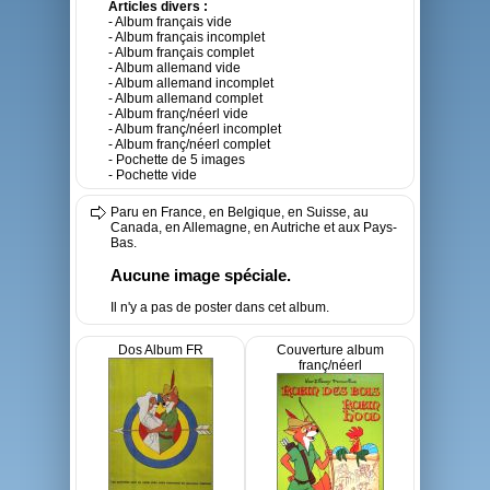
Articles divers :
- Album français vide
- Album français incomplet
- Album français complet
- Album allemand vide
- Album allemand incomplet
- Album allemand complet
- Album franç/néerl vide
- Album franç/néerl incomplet
- Album franç/néerl complet
- Pochette de 5 images
- Pochette vide
Paru en France, en Belgique, en Suisse, au
Canada, en Allemagne, en Autriche et aux Pays-
Bas.
Aucune image spéciale.
Il n'y a pas de poster dans cet album.
Dos Album FR
Couverture album
franç/néerl