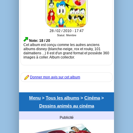
28 / 02 / 2010 - 17:47
Statut: Membre
Note: 18 / 20
Cet album est conçu comme les autres anciens
albums disney (blanche-neige, rox et rouky, 101
dalmatiens ...) Il est d'un grand format et possède 360
images à coller. Album collector.
Donner mon avis sur cet album
Menu
>
Tous les albums
>
Cinéma
>
Dessins animés au cinéma
Publicité