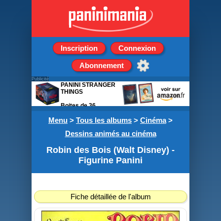
Inscription
Connexion
Abonnement
Publicité
PANINI STRANGER
THINGS
Boites de 36
pochettes de 5
Menu
stickers
>
Tous les albums
>
Cinéma
>
Dessins animés au cinéma
Robin des Bois (Walt Disney) -
Figurine Panini
Fiche détaillée de l'album