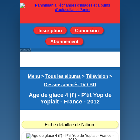
Inscription
Connexion
Abonnement
Publicité
Menu
>
Tous les albums
>
Télévision
>
Dessins animés TV / BD
Age de glace 4 (l') - P'tit Yop de
Yoplait - France - 2012
Fiche détaillée de l'album