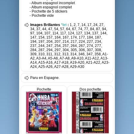
- Album espagnol incomplet
- Album espagnol complet
- Pochette de 5 stickers
- Pochette vide
Images Brillantes
*bri
:
1, 2, 7, 14, 17, 24, 27,
34, 37, 44, 47, 54, 57, 64, 67, 74, 77, 84, 87, 94,
97, 104, 107, 114, 117, 124, 127, 134, 137, 144,
147, 154, 157, 164, 167, 174, 177, 184, 187,
194, 197, 204, 207, 214, 217, 224, 227, 234,
237, 244, 247, 254, 257, 264, 267, 274, 277,
284, 287, 294, 297, 304, 305, 306, 307, 308,
309, 310, 311, 312, 313, 314, 346, 347, 358, A1-
A2, A3-A4, A5-A6, A7-A8, A9-A10, A11-A12, A13-
A14, A15-A16, A17-A18, A19-A20, A21-A22, A23-
A24, A25-A26, A27-A28, A29-A30
Paru en Espagne.
Pochette
Dos pochette