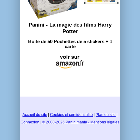
Panini - La magie des films Harry
Potter
Boite de 50 Pochettes de 5 stickers + 1
carte
Accueil du site
|
Cookies et confidentialité
|
Plan du site
|
Connexion
|
© 2008-2026 Paninimania - Mentions légales